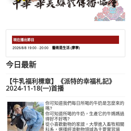
needs 專欄
needs觀點新聞
捐款方式
線上捐款
現在播出節目
2026/8/8 19:00 - 20:00
藝術是生活 (廖寧)
今日最新
【牛乳福利標章】《派特的幸福札記》
2024-11-18(一)首播
你可知道我們每日所喝的牛奶是怎麼來的
嗎?
你可知道所喝的牛奶，生產它的牛媽媽過
得好不好嗎?
從小喜歡動物的家誼，大學進入畜牧相關
科系，選擇經濟動物領域為主要實習場