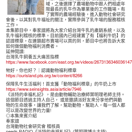
域，之後選擇了農場動物中跟人們相處年
限最長的乳牛作為畢業後的工作職場。有
了實際的農場經驗後，進入動物社會研究
會後，以其對乳牛福祉的關注，實際參與了乳牛場的服務稽核
工作。
本集節目中，奉家誼將為大家介紹台灣牛乳的產銷系統，以及
乳牛福利稽核的標準。目前國內已經建置了有【福利牛奶】的
認證標章，在連鎖超市賣場可以買的到，節目中也將告訴大家
如何做個動物福利消費者。
延伸閱讀:
台灣乳牛飼養五大痛苦指標
https://www.facebook.com/east.org.tw/videos/2673136346036147
牠好，你也好？｜認識動物福利標章
https://ourisland.pts.org.tw/content/8266
保障乳牛生活福利！首支獲「動物福利標章」的牛奶上市
https://www.seinsights.asia/article/7946
《派特的幸福札記》，是由動物輔助治療師葉明理老師主持。
這個節目透過主持人自己， 或是邀請派好友來分享他們與動
物的生命故事，讓我們了解，幫助動物，幫助人，每一個人都
可以是改變世界的力量!
◎本集來賓介紹
奉家誼
台灣動物社會研究會 稽核員
needs RADIO《派特的幸福札記》(葉明理博士主持)