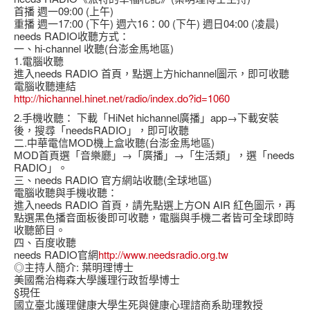
首播 週一09:00 (上午)
重播 週一17:00 (下午) 週六16：00 (下午) 週日04:00 (凌晨)
needs RADIO收聽方式：
一、hi-channel 收聽(台澎金馬地區)
1.電腦收聽
進入needs RADIO 首頁，點選上方hichannel圖示，即可收聽
電腦收聽連結
http://hichannel.hinet.net/radio/index.do?id=1060
2.手機收聽： 下載「HiNet hichannel廣播」app→下載安裝
後，搜尋「needsRADIO」，即可收聽
二.中華電信MOD機上盒收聽(台澎金馬地區)
MOD首頁選「音樂廳」→「廣播」→「生活類」，選「needs
RADIO」。
三、needs RADIO 官方網站收聽(全球地區)
電腦收聽與手機收聽：
進入needs RADIO 首頁，請先點選上方ON AIR 紅色圖示，再
點選黑色播音面板後即可收聽，電腦與手機二者皆可全球即時
收聽節目。
四、百度收聽
needs RADIO官網
http://www.needsradio.org.tw
◎主持人簡介: 葉明理博士
美國喬治梅森大學護理行政哲學博士
§現任
國立臺北護理健康大學生死與健康心理諮商系助理教授