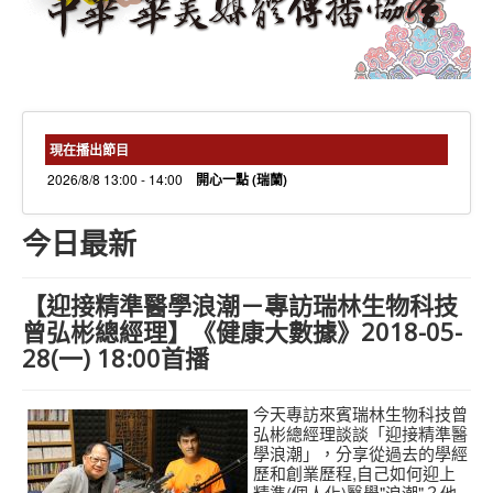
needs 專欄
needs觀點新聞
捐款方式
線上捐款
現在播出節目
2026/8/8 13:00 - 14:00
開心一點 (瑞蘭)
今日最新
【迎接精準醫學浪潮－專訪瑞林生物科技
曾弘彬總經理】《健康大數據》2018-05-
28(一) 18:00首播
今天專訪來賓瑞林生物科技曾
弘彬總經理談談「迎接精準醫
學浪潮」，分享從過去的學經
歷和創業歷程,自己如何迎上
精準(個人化)醫學"浪潮"？他