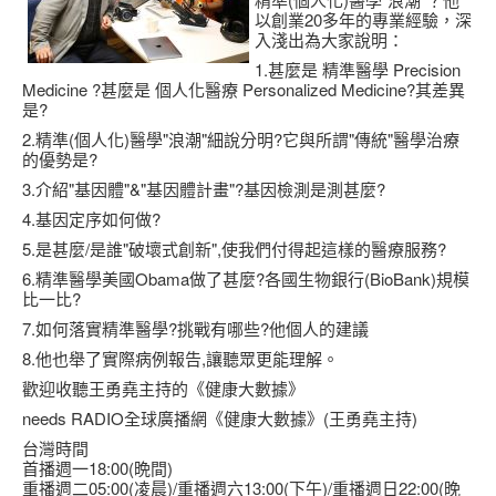
以創業20多年的專業經驗，深
入淺出為大家說明：
1.甚麼是 精準醫學 Precision
Medicine ?甚麼是 個人化醫療 Personalized Medicine?其差異
是?
2.精準(個人化)醫學"浪潮"細說分明?它與所謂"傳統"醫學治療
的優勢是?
3.介紹"基因體"&"基因體計畫"?基因檢測是測甚麼?
4.基因定序如何做?
5.是甚麼/是誰"破壞式創新",使我們付得起這樣的醫療服務?
6.精準醫學美國Obama做了甚麼?各國生物銀行(BioBank)規模
比一比?
7.如何落實精準醫學?挑戰有哪些?他個人的建議
8.他也舉了實際病例報告,讓聽眾更能理解。
歡迎收聽王勇堯主持的《健康大數據》
needs RADIO全球廣播網《健康大數據》(王勇堯主持)
台灣時間
首播週一18:00(晩間)
重播週二05:00(凌晨)/重播週六13:00(下午)/重播週日22:00(晚