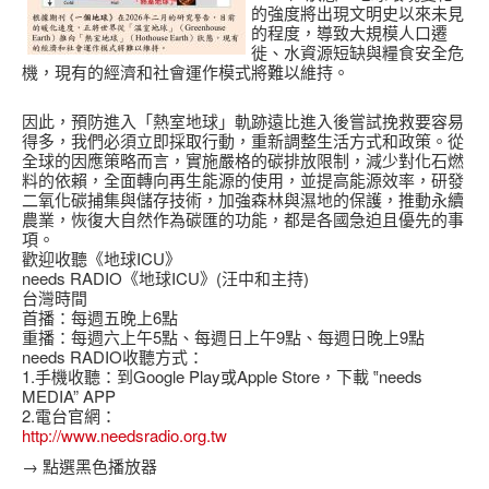
的強度將出現文明史以來未見
的程度，導致大規模人口遷
徙、水資源短缺與糧食安全危
機，現有的經濟和社會運作模式將難以維持。
因此，預防進入「熱室地球」軌跡遠比進入後嘗試挽救要容易
得多，我們必須立即採取行動，重新調整生活方式和政策。從
全球的因應策略而言，實施嚴格的碳排放限制，減少對化石燃
料的依賴，全面轉向再生能源的使用，並提高能源效率，研發
二氧化碳捕集與儲存技術，加強森林與濕地的保護，推動永續
農業，恢復大自然作為碳匯的功能，都是各國急迫且優先的事
項。
歡迎收聽《地球ICU》
needs RADIO《地球ICU》(汪中和主持)
台灣時間
首播：每週五晚上6點
重播：每週六上午5點、每週日上午9點、每週日晚上9點
needs RADIO收聽方式：
1.手機收聽：到Google Play或Apple Store，下載 ‟needs
MEDIA” APP
2.電台官網：
http://www.needsradio.org.tw
→ 點選黑色播放器