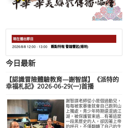
needs 專欄
needs觀點新聞
捐款方式
線上捐款
現在播出節目
2026/8/8 12:00 - 13:00
觀點特報 警鐘響起(陽明)
今日最新
【認識冒險體驗教育—謝智謀】《派特的
幸福札記》2026-06-29(一)首播
謝智謀老師從小是個過動兒，
每每被家暴後就會自己跑到山
上獨處，青少年時期還混過江
湖，被保護管束過…有著這麼
一段黑歷史的人，卻因著上帝
的呼召，不僅翻轉了自己的生