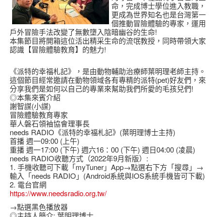
命，完成博士學位進入教職，
更成為世界知名也是台灣第一
個推動冒險體驗的專家，運用
戶外冒險手法改變了無數墮入陰暗幽谷的生命!
本集節目將開箱這位活出精采生命的流氓教授，同時帶領大家
認識【冒險體驗教育】的魅力!
《派特的幸福札記》，是由動物輔助治療師葉明理老師主持。
這個節目經常邀請在動物領域各有專精的派特(pet)好友們，來
分享我們是如何以自己的專業來幫助我們所愛的毛孩兒們!
◎本集來賓介紹
謝智謀(小謀)
冒險體驗教育專家
華人磐石領袖協會理事長
needs RADIO《派特的幸福札記》(葉明理博士主持)
首播 週一09:00 (上午)
重播 週一17:00 (下午) 週六16：00 (下午) 週日04:00 (凌晨)
needs RADIO收聽方式（2022年9月新版）:
1. 手機收聽可下載「myTuner」App→點選右下方「搜尋」→
輸入「needs RADIO」(Android系統與IOS系統手機皆可下載)
2. 電台官網
https://www.needsradio.org.tw/
→點選黑色播放器
◎主持人簡介: 葉明理博士