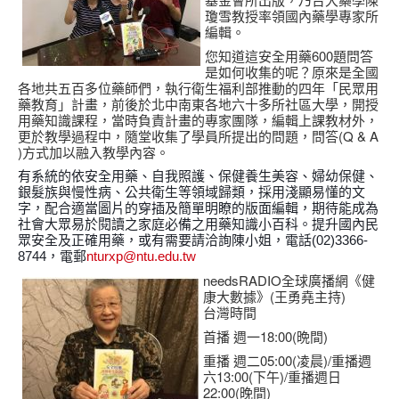
瓊雪教授率領國內藥學專家所
編輯。
您知道這安全用藥600題問答
是如何收集的呢？原來是全國
各地共五百多位藥師們，執行衛生福利部推動的四年「民眾用
藥教育」計畫，前後於北中南東各地六十多所社區大學，開授
用藥知識課程，當時負責計畫的專家團隊，編輯上課教材外，
更於教學過程中，隨堂收集了學員所提出的問題，問答(Q & A
)方式加以融入教學內容。
有系統的依安全用藥、自我照護、保健養生美容、婦幼保健、
銀髮族與慢性病、公共衛生等領域歸類，採用淺顯易懂的文
字，配合適當圖片的穿插及簡單明瞭的版面編輯，期待能成為
社會大眾易於閱讀之家庭必備之用藥知識小百科。提升國內民
眾安全及正確用藥，或有需要請洽詢陳小姐，電話(02)3366-
8744，電郵
nturxp@ntu.edu.tw
needsRADIO全球廣播網《健
康大數據》(王勇堯主持)
台灣時間
首播 週一18:00(晩間)
重播 週二05:00(凌晨)/重播週
六13:00(下午)/重播週日
22:00(晚間)