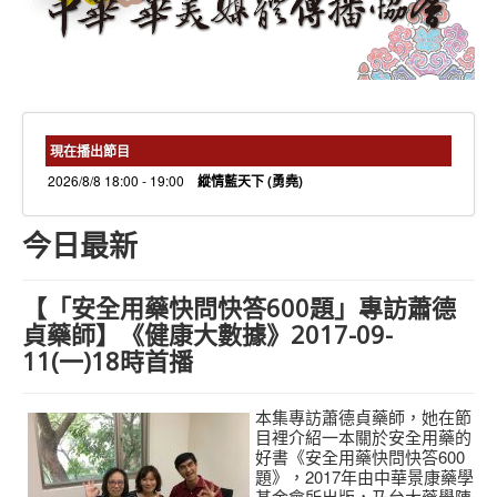
needs 專欄
needs觀點新聞
捐款方式
線上捐款
現在播出節目
2026/8/8 18:00 - 19:00
縱情藍天下 (勇堯)
今日最新
【「安全用藥快問快答600題」專訪蕭德
貞藥師】《健康大數據》2017-09-
11(一)18時首播
本集專訪蕭德貞藥師，她在節
目裡介紹一本關於安全用藥的
好書《安全用藥快問快答600
題》，2017年由中華景康藥學
基金會所出版，乃台大藥學陳