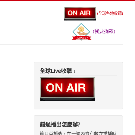
(全球各地收聽)
(我要捐款)
全球Live收聽 ↓
錯過播出怎麼辦?
節目首播後，在一週內會有數次重播時