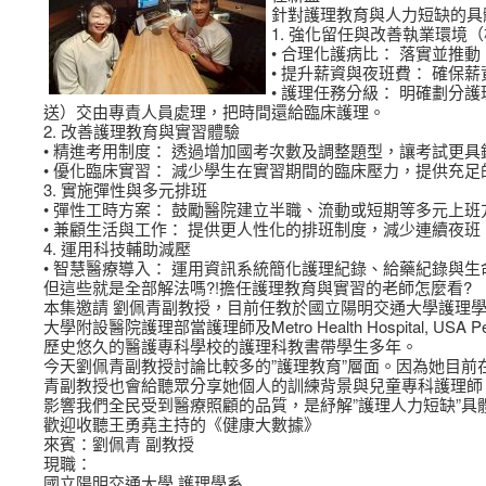
針對護理教育與人力短缺的具
1. 強化留任與改善執業環境
• 合理化護病比： 落實並
• 提升薪資與夜班費： 確
• 護理任務分級： 明確劃
送）交由專責人員處理，把時間還給臨床護理。
2. 改善護理教育與實習體驗
• 精進考用制度： 透過增加國考次數及調整題型，讓考試更
• 優化臨床實習： 減少學生在實習期間的臨床壓力，提供充
3. 實施彈性與多元排班
• 彈性工時方案： 鼓勵醫院建立半職、流動或短期等多元上
• 兼顧生活與工作： 提供更人性化的排班制度，減少連續夜
4. 運用科技輔助減壓
• 智慧醫療導入： 運用資訊系統簡化護理紀錄、給藥紀錄與
但這些就是全部解法嗎?!擔任護理教育與實習的老師怎麼看?
本集邀請 劉佩青副教授，目前任教於國立陽明交通大學護理學
大學附設醫院護理部當護理師及Metro Health Hospital, 
歷史悠久的醫護專科學校的護理科教書帶學生多年。
今天劉佩青副教授討論比較多的”護理教育”層面。因為她目前
青副教授也會給聽眾分享她個人的訓練背景與兒童專科護理師
影響我們全民受到醫療照顧的品質，是紓解”護理人力短缺”具
歡迎收聽王勇堯主持的《健康大數據》
來賓：劉佩青 副教授
現職：
國立陽明交通大學 護理學系