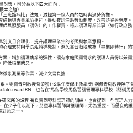
體對策，可分為以下四大面向：
（根本之道）
推動「三班護病比」法規，減輕第一線人員的超時與過勞負擔。
保薪資結構與專業風險相符，推動夜班津貼獎勵制度，改善薪資透明度。
分護理師與照服員（護佐）的工作權責，將非護理專業雜事（如行政庶務
具鑑別度且合理化，提升護理畢業生的考照與執業意願。
足的心理支持與學長姐輔導機制，避免實習階段成為「畢業即轉行」的
班方案，增加護理執業的彈性，讓有家庭照顧需求的護理人員得以兼顧
班，降低職業倦怠。
生命徵象測量等作業，減少文書負擔。
系。劉佩青副教授曾榮獲112學年度傑出教學獎! 劉佩青副教授除了
USA Pediatric ward RN。也曾在”馬偕學校馬偕醫護管理專科學校（簡
在研究所的課程 有負責到專科護理師的訓練，也會提到一些護理人
。在少子化浪潮下，兒童專科醫師與護理師，尤為重要。而優良的護
體對策之一。