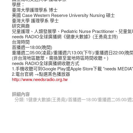
學歷：
臺灣大學護理學系 博士
美國 Case Western Reserve University Nursing 碩士
臺灣大學 護理學系 學士
研究興趣
兒童護理、人類發展學、Pediatric Nurse Practitioner、
needs RADIO全球廣播網《健康大數據》(王勇堯主持)
台灣時間
首播週一18:00(晩間)
重播週二05:00(凌晨)/重播週六13:00(下午)/重播週日22:00(晚間
(非台灣地區聽眾，需換算至當地時區時間收聽。)
needs RADIO全球廣播網收聽方式
1.手機收聽可到Google Play或Apple Store下載 ”needs MEDIA”
2.電台官網
→點選黑色播放器
http://www.needsradio.org.tw
詳細內容
分類:
1健康大數據(王勇堯)/首播週一18:00/重播週二05:00/週六1