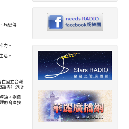
、病患傳
推力。
生活。
曾在國立台灣
稱馬偕護專）這所
力短缺。劉佩
理教育直接