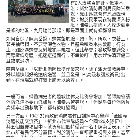
有2人遭螫百餘針、傷重不
治；新北消防局副局長陳崇岳
說，靠山區就會有虎頭蜂現
蹤；對於民眾現在特愛深入秘
境，陳崇岳提醒，人煙少處更
是蜂的地盤，九月瑞芳那起，即是草面上就有蜂群聚集。
如何自保？陳崇岳說，蜂常螫於臉、頸、胸，所以，衣著上，
著長袖帶帽、不要穿深色衣物、且避免噴香水抹髮膠；行為
上，雖然遇蜂會反射地擺手驅趕，但此舉會引發攻擊要避免，
而應壓低身體、迅速避道而行；不幸被叮，用水趕快清理傷口
且致電消防。
陳崇岳說，「以新北消防標準作業來說，除了派大量救護車、
好以越快越好的速度送醫，並且全是TP(高級救護技術員)出
勤、在現場就施打腎上腺素以急救」。
一般而言，蜂螫病史者的過敏性休克比例會增加，醫師總會請
消防派遣不要再派該員，陳崇岳苦笑說，「但幾乎每位消防員
高頻率出勤救助下、都有被叮過啊」！
另一方面，10/21於內政部消防署竹山訓練中心舉辦「全國義
消體技能交流賽」，新北市代表隊成員在全國126支隊伍中，
共五個競賽項目中、就勇奪四個特優第一名！陳崇岳表示，新
北市所有民代不分黨籍，對於消防一直都很重視與支持，甚至