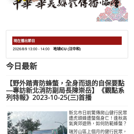
needs 專欄
needs觀點新聞
捐款方式
線上捐款
現在播出節目
2026/8/9 13:00 - 14:00
地球ICU (汪中和)
今日最新
【野外踏青防蜂螫，全身而退的自保要點
—專訪新北消防副局長陳崇岳】《觀點系
列特報》2023-10-25(三)首播
新北市日前驚傳爬山健行民眾
遭虎頭蜂遭螫傷身亡！逢秋高
氣爽郊遊熱，如何防範蜂螫？
瑞芳山區上個月的健行民眾，