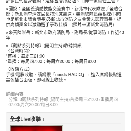
許多民代投身義消，是從基層蹲點起、而非一進就任主管。
※圖說：全國義消體技能交流賽中，新北市代表隊選手全體合
影；新北消李清安局長特別感謝道，義消總隊長蔣根煌(同時
也是新北市議會議長)及新北市消防之友會黃志彰理事長，提
供高額獎金以激勵選手爭取佳績。(照片來源新北消防局)
※來賓陳崇岳：新北市政府消防局‧副局長/從事消防工作近40
年
※《觀點系列特報》(陽明主持)收聽資訊
〈台灣時間〉
*首播：每周三21:00
*重播：每周四7:00；每周六20:00；每周日8:00
〈收聽方式〉
手機/電腦收聽，請網搜「needs RADIO」，進入官網後點選
黑色播音面板，即可線上收聽。
詳細內容
分類:
3觀點系列特報 (陽明主持)首播周三21:00 /重播周四
07:00/周六20:00/周日8:00
全球Live收聽 ↓