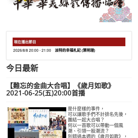
needs 專欄
needs觀點新聞
捐款方式
線上捐款
現在播出節目
2026/8/8 20:00 - 21:00
派特的幸福札記 (葉明理)
今日最新
【難忘的金曲大合唱】《歲月如歌》
2021-06-25(五)20:00首播
是什麼樣的事件，
可以讓歌手們不計排名先後，
團結一起大合唱？
何以一首歌可以帶動一個風
潮、引領一股潮流？
別錯過本週的《歲月如歌》，