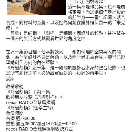
「自己」開始說起。
這一集不是作品集，也不是風
格定義，而是她如何走進設計
的前半身——童年記憶、感官
養成、對材料的直覺、以及她為何總在設計裡保留一點「未完
成」。
「丹楹」是結構，「刻桷」是細節，而設計的起點，往往藏在
一個人的生活方式與觀看世界的角度之中。
在這一集節目裡，任萃將談到——她如何理解空間與人的關
係、為什麼設計不只是解題，以及那些尚未被看見、卻早已形
塑她創作方向的內在經驗。
《丹楹刻桷》這一集，是一段關於設計者本身的聲音紀錄，也
是所有創作之前，必須誠實面對的—設計的前半生。
敬請收聽
《丹楹刻桷》｜第一集
歡迎朋友收聽《丹楹刻桷》。
needs RADIO全球廣播網
《丹楹刻桷》(任萃主持)
台灣時間
首播 週四20:00
重播 週五06:00/週日14:00/週一02:00
needs RADIO全球廣播網收聽方式