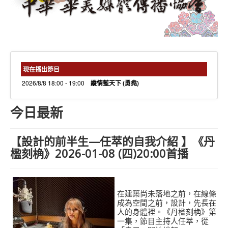
needs 專欄
needs觀點新聞
捐款方式
線上捐款
現在播出節目
2026/8/8 18:00 - 19:00
縱情藍天下 (勇堯)
今日最新
【設計的前半生—任萃的自我介紹 】《丹
楹刻桷》2026-01-08 (四)20:00首播
在建築尚未落地之前，在線條
成為空間之前，設計，先長在
人的身體裡。《丹楹刻桷》第
一集，節目主持人任萃，從