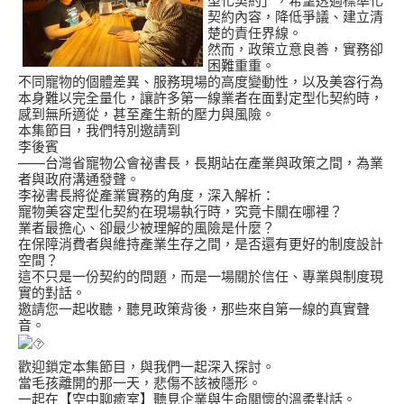
契約內容，降低爭議、建立清
楚的責任界線。
然而，政策立意良善，實務卻
困難重重。
不同寵物的個體差異、服務現場的高度變動性，以及美容行為
本身難以完全量化，讓許多第一線業者在面對定型化契約時，
感到無所適從，甚至產生新的壓力與風險。
本集節目，我們特別邀請到
李後賓
——台灣省寵物公會祕書長，長期站在產業與政策之間，為業
者與政府溝通發聲。
李祕書長將從產業實務的角度，深入解析：
寵物美容定型化契約在現場執行時，究竟卡關在哪裡？
業者最擔心、卻最少被理解的風險是什麼？
在保障消費者與維持產業生存之間，是否還有更好的制度設計
空間？
這不只是一份契約的問題，而是一場關於信任、專業與制度現
實的對話。
邀請您一起收聽，聽見政策背後，那些來自第一線的真實聲
音。
歡迎鎖定本集節目，與我們一起深入探討。
當毛孩離開的那一天，悲傷不該被隱形。
一起在【空中聊癒室】聽見企業與生命關懷的溫柔對話。