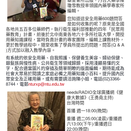
瓊雪教授率領國內藥學專家所
編輯。
您知道這安全用藥600題問答
是如何收集的呢？原來是全國
各地共五百多位藥師們，執行衛生福利部推動的四年「民眾用
藥教育」計畫，前後於北中南東各地六十多所社區大學，開授
用藥知識課程，當時負責計畫的專家團隊，編輯上課教材外，
更於教學過程中，隨堂收集了學員所提出的問題，問答(Q & A
)方式加以融入教學內容。
有系統的依安全用藥、自我照護、保健養生美容、婦幼保健、
銀髮族與慢性病、公共衛生等領域歸類，採用淺顯易懂的文
字，配合適當圖片的穿插及簡單明瞭的版面編輯，期待能成為
社會大眾易於閱讀之家庭必備之用藥知識小百科。提升國內民
眾安全及正確用藥，或有需要請洽詢陳小姐，電話(02)3366-
8744，電郵
nturxp@ntu.edu.tw
needsRADIO全球廣播網《健
康大數據》(王勇堯主持)
台灣時間
首播 週一18:00(晩間)
重播 週二05:00(凌晨)/重播週
六13:00(下午)/重播週日
22:00(晚間)