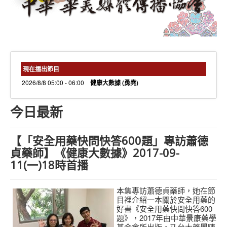
needs 專欄
needs觀點新聞
捐款方式
線上捐款
現在播出節目
2026/8/8 05:00 - 06:00
健康大數據 (勇堯)
今日最新
【「安全用藥快問快答600題」專訪蕭德
貞藥師】《健康大數據》2017-09-
11(一)18時首播
本集專訪蕭德貞藥師，她在節
目裡介紹一本關於安全用藥的
好書《安全用藥快問快答600
題》，2017年由中華景康藥學
基金會所出版，乃台大藥學陳