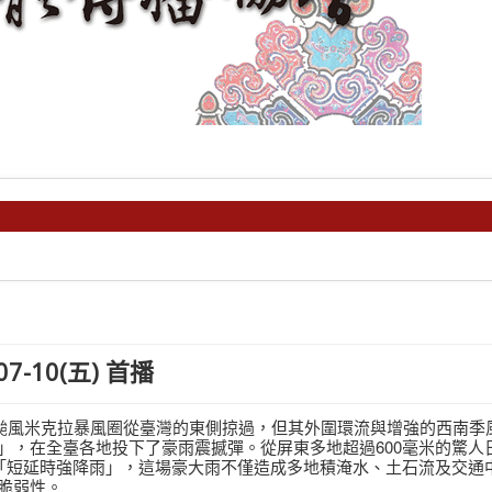
-10(五) 首播
，第7號颱風米克拉暴風圈從臺灣的東側掠過，但其外圍環流與增強的西南
」，在全臺各地投下了豪雨震撼彈。從屏東多地超過600毫米的驚人
的「短延時強降雨」，這場豪大雨不僅造成多地積淹水、土石流及交通
脆弱性。