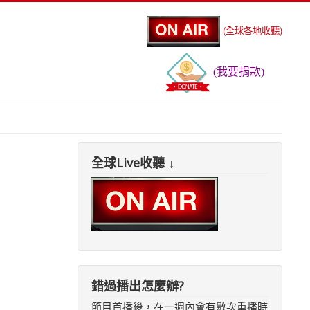
(全球各地收聽)
(我要捐款)
全球Live收聽 ↓
錯過播出怎麼辦?
節目首播後，在一週內會有數次重播時