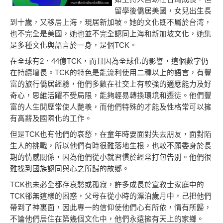
留學後僑居美國，女兒出生長
到十歲，又移居上海，現居新加坡。她的文化既不屬於台湾，
也不完全是美國，她也並不完全認同上海和新加坡文化，她集
是多種文化與語言於一身，是個TCK。
在全球有2．44億TCK，而且因為全球化的影響，這個數字仍
在持續增長。TCK的特色是能流利使用二種以上的語言，有豐
富的旅行僑居經驗，他們多數在社交上有較強的適應能力及好
奇心，思維活躍不受局限，能夠輕易轉換環境和遷徒。他們豐
富的人生閲歷常使人艷羡，而他們特殊的才能及性格常可以擁
有高薪及國際化的工作。
但是TCK也有他們的哀愁，在童年時要面對失去朋友，面對陌
生人的挑戰，所以他們有時很難落地生根，也較不願委身於長
期的情感關係，因為他們從小就習慣於經常打包告別。他們很
難找到國族認同與心之所歸的故鄉。
TCK
也未必全都存哀愁或孤寂，許多成長於宣教士家庭中的
TCK郤無這樣的困惑，父母在從小時的漂泊歲月中，己把他們
帶到了神裏面，因此專一的信仰使他們心有所依，情有所歸，
不論他們居住在第幾個文化中，他們永遠擁有天上的家鄉。