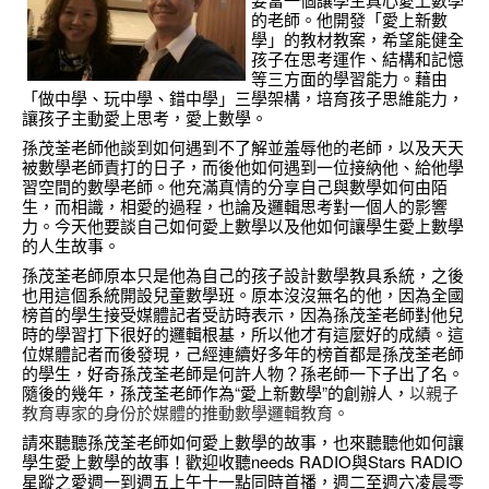
的老師。他開發「愛上新數
學」的教材教案，希望能健全
孩子在思考運作、結構和記憶
等三方面的學習能力。藉由
「做中學、玩中學、錯中學」三學架構，培育孩子思維能力，
讓孩子主動愛上思考，愛上數學。
孫茂荃老師他談到如何遇到不了解並羞辱他的老師，以及天天
被數學老師責打的日子，而後他如何遇到一位接納他、給他學
習空間的數學老師。他充滿真情的分享自己與數學如何由陌
生，而相識，相愛的過程，也論及邏輯思考對一個人的影響
力。今天他要談自己如何愛上數學以及他如何讓學生愛上數學
的人生故事。
孫茂荃老師原本只是他為自己的孩子設計數學教具系統，之後
也用這個系統開設兒童數學班。原本沒沒無名的他，因為全國
榜首的學生接受媒體記者受訪時表示，因為孫茂荃老師對他兒
時的學習打下很好的邏輯根基，所以他才有這麼好的成績。這
位媒體記者而後發現，己經連續好多年的榜首都是
孫茂荃老師
的學生
，好奇孫茂荃老師是何許人物？孫老師一下
子出了名。
隨後的幾年，孫茂荃老師作為“愛上新數學”的創辦人，
以親子
教育專家的身份於媒體的推動數學邏輯教育。
請來聽聽孫茂荃老師如何愛上數學的故事，也來聽聽他如何讓
學生愛上數學的故事！歡迎收聽needs RADIO與Stars RADIO
星蹤之愛週一到週五上午十一點同時首播，週二至週六凌晨零