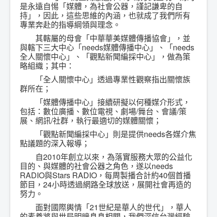
是永遠自惕「媒體，為社會公器，謹記謙卑的自
持」，因此，這些思維的內涵，也就成了我們所有
專業奔赴的指導綱領與理念。
其轄屬的母會「中華華美媒體傳播協會」，並
與轄下三大中心「needs媒體傳播中心」、「needs
全人關懷中心」、「觀點新聞編採中心」，做為策
略組織；其中：
「全人關懷中心」透過專業性觀察指出關懷族
群所在；
「媒體傳播中心」接續研擬以何種媒介形式，
包括：數位廣播、數位電視、劇場/舞台、會議/策
展、網訊/社群，執行最適切的媒體關懷；
「觀點新聞編採中心」則是提供needs各媒介焦
點議題的深入報導；
自2010年創立以來，為落實服務大眾的公益化
目的、與媒體的社會公器之角色，遂以needs
RADIO與Stars RADIO，每周製播合計約40個首播
節目，24小時透過網路全球放送，展開社會再造的
努力。
面對國際輿情「21世紀是華人的世代」，華人
的素養將與世局明暗息息相關，我們深信台灣經驗