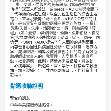
──東西交融、從曾經的荒蕪蘊育出富而好禮社會──
值得全球華人所效法；故needs RADIO精選攸關下
一代存續的價值思潮，以全方位生活性的綜合主題
電台，來呈現優勢台灣。而Stars RADIO成立的目
的，是為實質有效關切兩種有需要的族群，一種即
長輩(失智、失能、活躍老化)，另一則為廣義「障
礙」 (如：憂鬱、學習障礙、過動、亞斯伯格、自閉
等)族群周邊的人倫對象(如：父母、家人、師長、同
儕等)，Stars RADIO提供了全人關懷的系列節目，
內容包含心因性與病因性分析、症狀側寫、治療方
案、處理經驗、輔導及教育實務；目的為了有效協
助親師或當事人的自我管理、人際相處、家庭互
動、社會適應；此刻，持續為需要點燈，將啟動
「心橋專案」，廣邀產、官、學研、社福與文教機
構，加入製播行伍，共同以劍膽琴心、作社會中流
砥柱。
點選收聽說明
親愛的朋友
中華華美媒體傳播協會，