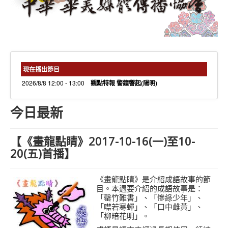
needs 專欄
needs觀點新聞
捐款方式
線上捐款
現在播出節目
2026/8/8 12:00 - 13:00
觀點特報 警鐘響起(陽明)
今日最新
【《畫龍點睛》2017-10-16(一)至10-
20(五)首播】
《畫龍點睛》是介紹成語故事的節
目。本週要介紹的成語故事是：
「
罄竹難書
」、「
慘綠少年
」、
「
噤若寒蟬
」、「
口中雌黃
」、
「
柳暗花明
」。