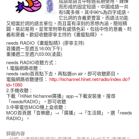
成語是語言中經過長期使用、錘煉
而形成的固定短語，中國成語一共
有5萬多條，其中96%為四字成語。
它比詞的含義更豐富，而語法功能
又相當於詞的語言單位，而且富有深刻的思想內涵，簡短精
闢，易記易用。並常常附帶有感情色彩，包括中性的意義、貶
義和褒義。歡迎
收聽廖寧主持的
《畫龍點睛》。
needs RADIO《畫龍點睛》(廖寧主持)
首播週一至週五16:00(下午)
重播週二至週六03:00(凌晨)
needs RADIO收聽方式：
1.電腦網路收聽：
needs radio首頁點下去，再點選on air，即可收聽節目。
電腦網路收聽捷徑：
http://hichannel.hinet.net/radio/index.do?
id=1060
2.手機收聽：
下載「HiNet hichannel廣播」app→下載安裝後，搜尋
「needsRADIO」，即可收聽
3.中華電信MOD機上盒收聽：
MOD首頁選「音樂廳」→「廣播」→「生活類」，選「needs
RADIO」。
詳細內容
分類:
◎畫龍點睛(廖寧)/首播週一至週五16:00下午/重播週二