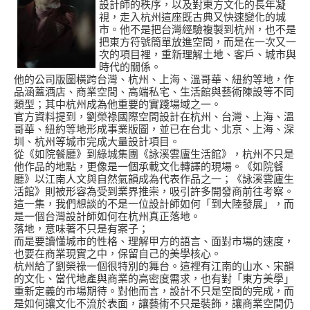
設計師的秩序，以及對東方文化的長年凝
視，走入杭州這座既古典又快速變化的城
市。他不是把台灣經驗複製到杭州，也不是
把東方符號簡單放進空間，而是在一次又一
次的項目裡，重新理解土地、客戶、城市與
時代的關係。
他的公司版圖橫跨台灣、杭州、上海、溫哥華、紐約等地，作
品涵蓋酒店、商業空間、高端私宅、生活館與藝術陳設等不同
類型；其中杭州成為他重要的實踐場域之一。
官方資料提到，劉榮祿國際空間設計在杭州、台灣、上海、溫
哥華、紐約等地形成事業版圖，並已在台北、北京、上海、深
圳、杭州等城市完成大量設計項目。
從《如院餐廳》到綠城集團《詠溪雲廬生活館》，杭州不只是
他作品的地點，更像是一個承載文化轉譯的現場。《如院餐
廳》以江南人文與自然氣韻成為代表作品之一；《詠溪雲廬生
活館》則被形容為受到業界推崇，吸引許多開發商前往考察。
這一集，我們想談的不是一位設計師如何「到大陸發展」，而
是一個台灣設計師如何在杭州真正落地。
落地，意味著不只是有案子；
而是要讀懂城市的性格、理解甲方的語言、面對市場的速度，
也要在商業現實之中，保留自己的美學核心。
杭州給了劉榮祿一個很特別的舞台。這裡有江南的山水、宋韻
的文化、當代地產與商業的高密度需求，也有對「東方美學」
重新定義的市場期待。對他而言，設計不只是空間的完成，而
是如何讓文化不流於表面，讓藝術不只是裝飾，讓商業空間仍