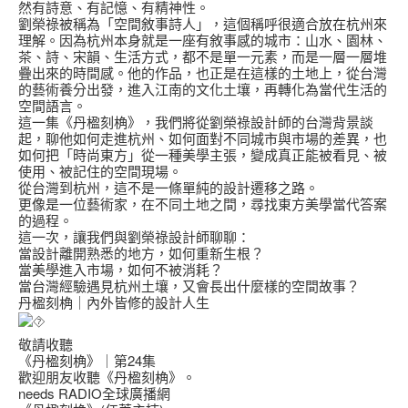
然有詩意、有記憶、有精神性。
劉榮祿被稱為「空間敘事詩人」，這個稱呼很適合放在杭州來
理解。因為杭州本身就是一座有敘事感的城市：山水、園林、
茶、詩、宋韻、生活方式，都不是單一元素，而是一層一層堆
疊出來的時間感。他的作品，也正是在這樣的土地上，從台灣
的藝術養分出發，進入江南的文化土壤，再轉化為當代生活的
空間語言。
這一集《丹楹刻桷》，我們將從劉榮祿設計師的台灣背景談
起，聊他如何走進杭州、如何面對不同城市與市場的差異，也
如何把「時尚東方」從一種美學主張，變成真正能被看見、被
使用、被記住的空間現場。
從台灣到杭州，這不是一條單純的設計遷移之路。
更像是一位藝術家，在不同土地之間，尋找東方美學當代答案
的過程。
這一次，讓我們與劉榮祿設計師聊聊：
當設計離開熟悉的地方，如何重新生根？
當美學進入市場，如何不被消耗？
當台灣經驗遇見杭州土壤，又會長出什麼樣的空間故事？
丹楹刻桷｜內外皆修的設計人生
敬請收聽
《丹楹刻桷》｜第24集
歡迎朋友收聽《丹楹刻桷》。
needs RADIO全球廣播網