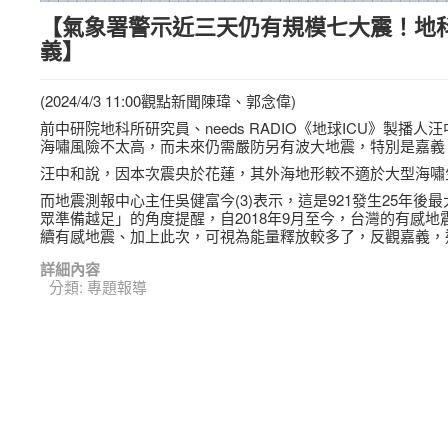
【氣象署警示近三天仍有規模七大震！地科
義】
(2024/4/3 11:00觀點新聞陳瑋、郭念偉)
前中研院地科所研究員、needs RADIO《地球ICU》製
海嘯風險不太高，而未來仍需嚴防另有波大地震，特別是嘉義
汪中和說，因本次震央於花蓮，其外海地形較不適於大型海嘯
而地震測報中心主任吳健富今(3)表示，這是921發生25年
眾準備越足」的角度提醒，自2018年9月至今，台灣的有感
續有感地震、加上此次，可視為能量釋放較多了，反觀嘉義，
詳細內容
分類:
專題報導