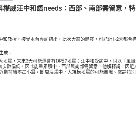
權威汪中和語needs：西部、南部需留意，
播人汪中和教授，接受本台專訪指出，此次大震的餘震，可能近1-2天都會
。
生成。
後最大地震，未來3天可能還會有規模7地震；汪中和受訪中，同以「風
地震次數偏低，因此能量累積中，西部與南部需留意！他解釋說，因近
近期持續零星小震，斷層活躍中，大規模地震的可能風險、需請特別