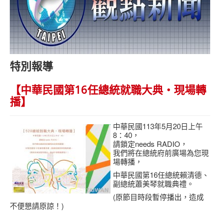
needs 專欄
needs觀點新聞
捐款方式
線上捐款
特別報導
【中華民國第16任總統就職大典‧現場轉
播】
中華民國113年5月20日上午
8：40，
請鎖定needs RADIO，
我們將在總統府前廣場為您現
場轉播，
中華民國第16任總統賴清德、
副總統蕭美琴就職典禮。
(原節目時段暫停播出，造成
不便懇請原諒！)