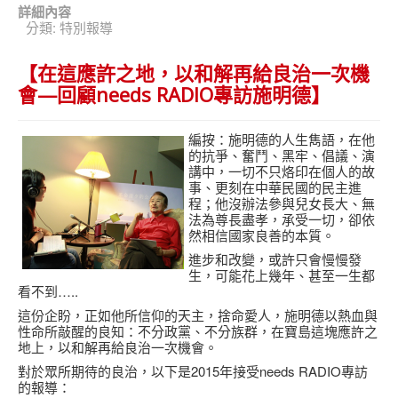
詳細內容
分類:
特別報導
【在這應許之地，以和解再給良治一次機
會—回顧needs RADIO專訪施明德】
編按：施明德的人生雋語，在他
的抗爭、奮鬥、黑牢、倡議、演
講中，一切不只烙印在個人的故
事、更刻在中華民國的民主進
程；他沒辦法參與兒女長大、無
法為尊長盡孝，承受一切，卻依
然相信國家良善的本質。
進步和改變，或許只會慢慢發
生，可能花上幾年、甚至一生都
看不到…..
這份企盼，正如他所信仰的天主，捨命愛人，施明德以熱血與
性命所敲醒的良知：不分政黨、不分族群，在寶島這塊應許之
地上，以和解再給良治一次機會。
對於眾所期待的良治，以下是2015年接受needs RADIO專訪
的報導：