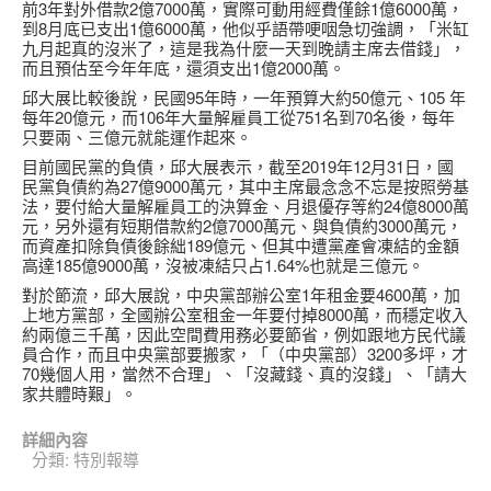
前3年對外借款2億7000萬，實際可動用經費僅餘1億6000萬，
到8月底已支出1億6000萬，他似乎語帶哽咽急切強調，「米缸
九月起真的沒米了，這是我為什麼一天到晚請主席去借錢」，
而且預估至今年年底，還須支出1億2000萬。
邱大展比較後說，民國95年時，一年預算大約50億元、105 年
每年20億元，而106年大量解雇員工從751名到70名後，每年
只要兩、三億元就能運作起來。
目前國民黨的負債，邱大展表示，截至2019年12月31日，國
民黨負債約為27億9000萬元，其中主席最念念不忘是按照勞基
法，要付給大量解雇員工的決算金、月退優存等約24億8000萬
元，另外還有短期借款約2億7000萬元、與負債約3000萬元，
而資產扣除負債後餘絀189億元、但其中遭黨產會凍結的金額
高達185億9000萬，沒被凍結只占1.64%也就是三億元。
對於節流，邱大展說，中央黨部辦公室1年租金要4600萬，加
上地方黨部，全國辦公室租金一年要付掉8000萬，而穩定收入
約兩億三千萬，因此空間費用務必要節省，例如跟地方民代議
員合作，而且中央黨部要搬家，「（中央黨部）3200多坪，才
70幾個人用，當然不合理」、「沒藏錢、真的沒錢」、「請大
家共體時艱」。
詳細內容
分類:
特別報導