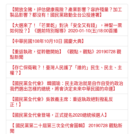
【開放全豬，評估健康風險？產業影響？容許殘量？加工
製品影響？都沒有！國民黨啟動全台公投連署】
【大選來了！「芒果乾」對決「安全又有錢」，神聖一票
如何投？】《選前特別報導》2020-01-10(五)18:00首播
【中華民國108年10月10日 國慶大典】
【重返執政，從聆聽開始】 《觀點。觀點》20190728 觀
點新聞
【存亡保衛戰？！臺灣人民護了「誰的」民生、民主、主
權？】
【國民黨全代會》 韓國瑜：民主政治就是自作自受的政治
我們選出怎樣的總統，將會決定未來中華民國的命運】
【國民黨全代會》吳敦義主席：重返執政絕對撥亂反
正！】
【國民黨全代會登場，正式提名2020總統候選人】
【 國民黨第二十屆第三次全代會圖輯】 20190728 觀點新
聞