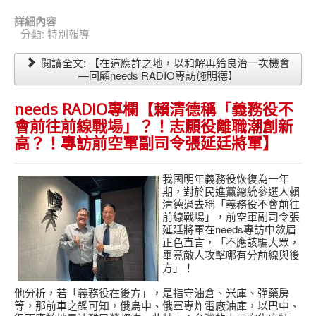
詳細內容
分類:
特別報導
閱讀全文: 【在這應許之地，以和解再給良治一次機會
—回顧needs RADIO專訪施明德】
needs RADIO專欄【賴清德稱「義務役不
會前往前線戰場」？！志願役離職潮創新
高？！專訪前空軍副司令張延廷將軍】
我國明年義務役恢復為一年
期，對於民進黨總統參選人賴
清德過去稱「義務役不會前往
前線戰場」，前空軍副司令張
延廷將軍在needs專訪中歛眉
正色直言，「不應該騙大眾，
畢竟敵人攻擊哪有分前線與後
方」！
他分析，若「義務役在後方」，是指守油倉、米庫、彈藥房
等，那前車之鑑可知，俄烏中、俄軍專炸電廠油庫，以巴中、