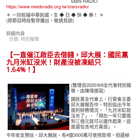
Stars RADIO
https://www.needsradio.org.tw/starsradio/
＊ 一同祝福中華民國，生 ◆ 日 ◆ 快 ◆ 樂！ ＊
(原節目時段暫停播出，敬請見諒)
詳細內容
分類:
特別報導
【一直催江啟臣去借錢，邱大展：國民黨
九月米缸沒米！財產沒被凍結只
1.64%！】
(整理自2020/9/6全代會特別報
導，由陳瑋撰寫)
國民黨全代會上，行管會主委
邱大展報告中，特別指出今年
度的財務情況，「九月米缸就
沒米了」、「現在一年只要兩
到三億元就可以運作起來，這
是還包含地方黨部」。
今年收支預估，邱大展說，有4億3000萬可使用款項，但還掉