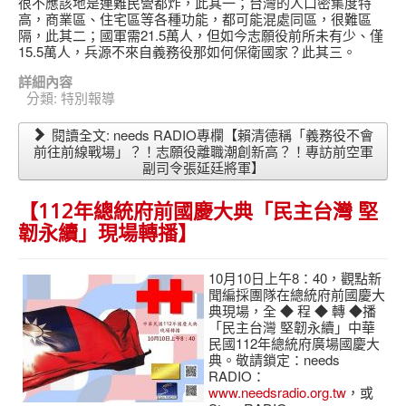
很不應該地是連難民營都炸，此其一；台灣的人口密集度特
高，商業區、住宅區等各種功能，都可能混處同區，很難區
隔，此其二；國軍需21.5萬人，但如今志願役前所未有少、僅
15.5萬人，兵源不來自義務役那如何保衛國家？此其三。
詳細內容
分類:
特別報導
閱讀全文: needs RADIO專欄【賴清德稱「義務役不會
前往前線戰場」？！志願役離職潮創新高？！專訪前空軍
副司令張延廷將軍】
【112年總統府前國慶大典「民主台灣 堅
韌永續」現場轉播】
10月10日上午8：40，觀點新
聞編採團隊在總統府前國慶大
典現場，全 ◆ 程 ◆ 轉 ◆播
「民主台灣 堅韌永續」中華
民國112年總統府廣場國慶大
典。敬請鎖定：needs
RADIO：
www.needsradio.org.tw
，或