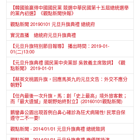
【韓國瑜贏得中國國民黨 競選中華民國第十五屆總統選舉
的黨內初選】《觀點新聞快報》
觀點新聞 20190101 元旦升旗典禮 總統府
實況直播 總統府元旦升旗典禮
【元旦升旗特別節目報導】 播出時間：2019-01-
01(二)13:00
【元旦升旗典禮 國民黨中央黨部 吳敦義主席致詞】《觀
點新聞》 2019-01-01
【蔡英文桃園升旗，回應馬英九的元旦文告：外交不應分
朝野】
【任內最後一次升旗，馬：創「史上最高」境外旅客數；
而「最大遺憾」是朝野始終對立】(20160101觀點新聞)
鵝鑾鼻公園出現首例白鼻心確診為狂犬病陽性! 民眾自保
遵守二不一要!
觀點新聞 - 2014/01/01 元旦升旗典禮 總統致詞
觀點新聞 - 2014/01/01 元旦升旗典禮 樂儀隊操演