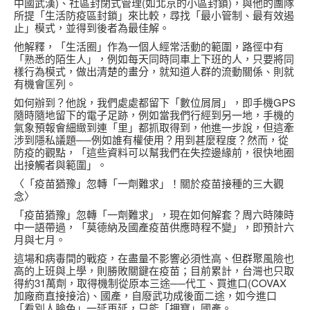
中國武漢)、社區封閉式管理(如北京的小區封鎖)，與他的團隊
所提「生活防疫區封鎖」來比較，尋找「最小管制、最有效遏
止」模式，並得到後者為最佳解。
他解釋，「生活圈」作為一個人經常活動的範圍，路徑中有
「熟悉的陌生人」，例如每天同時同車上下班的人，只要將同
樣行為模式，做出清楚的畫分，就知道人群的流動關係、則就
有機會匡列。
如何辦到？他說，我們處處都留下「數位屑屑」，即手機GPS
隨時隨地留下的電子足跡，例如當我們行經到另一地，手機的
氣象預報會細緻到連「里」都抓取得到，他進一步說，但這牽
涉到隱私議題──例如誰有權使用？用到甚麼程度？然而，從
防疫的觀點，「這些資料可以幫我們在失控邊緣前，很快地圈
出接觸者與範圍」。
〈「疫苗猶豫」忽轉「一劑難求」！關於疫苗接種的三大觀
念〉
「疫苗猶豫」忽轉「一劑難求」，現在如何解套？周六時陳時
中一語帶過，「莫德納及國產疫苗供應時程不變」，即預計六
月與七月。
這場和病毒間的戰疫，在盡量不影響必須性高、但群聚風險也
高的上班與上學，則勝敗關鍵在疫苗；目前累計，台灣也只取
得約31萬劑，取得機制從原本三途──代工、買進口(COVAX
加廠商直接接洽)、國產，自廢武功成後面二途，如今進口
「看別人臉色」一延再延，只能「押寶」國產。