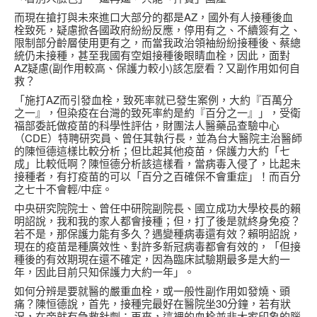
而現在搶打與未來進口大部分的都是AZ，國外有人接種後血
栓致死，疑慮掀各國政府紛紛反應，停用有之、不續簽有之、
限制部分齡層使用更有之，而當我政治領袖紛紛接種後、蔡總
統仍未接種，甚至我國有空姐接種後眼睛血栓，因此，面對
AZ疑慮(副作用較高、保護力較小)該怎麼看？又副作用如何自
救？
「施打AZ而引發血栓，致死率就已發生案例，大約『百萬分
之一』，但染疫在台灣的致死率約是約『百分之一』」，受衛
福部委託做疫苗的科學性評估，財團法人醫藥品查驗中心
（CDE）特聘研究員、曾任其執行長，並為台大醫院主治醫師
的陳恒德這樣比較分析；但比起其他疫苗，保護力大約「七
成」比較低啊？陳恒德分析該這樣看，當病毒入侵了，比起未
接種者，有打疫苗的可以「百分之百確保不會重症」！而百分
之七十不會輕/中症。
中央研究院院士、曾任中研院副院長、國立成功大學校長的賴
明詔說，我和我的家人都會接種；但，打了後是就終身免疫？
若不是，那保護力能有多久？遇變種病毒還有效？賴明詔說，
現在的疫苗是種廣效性、對許多新冠病毒都會有效的，「但接
種後的有效期現在還不確定，因為臨床試驗期最多是大約一
年，因此目前只知保護力大約一年」。
如何分辨是要就醫的嚴重血栓，或一般性副作用如發燒、頭
痛？陳恒德說，首先，接種完最好在醫院坐30分鐘，若有狀
況，在旁就有急救針劑；再來，這裡的血栓並非大家印象的腦