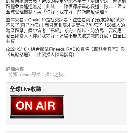
的疫苗搶購大戰，造成的疫苗分配不平等，更讓全球一起達到
群體免疫遙遙無期，此其二。陳恒德語重心長道，除非，建立
全球管理機制、與「你好，我才好」的新防疫倫理。
整體來看，Covid-19是社交病毒，往往看到了(親友染疫)就來
不及了(自己也病)！而只有北部才要警戒？別忘了「20萬人的
跨區群聚」國中會考「已經」考完，所以，防疫馬上要反應！
愛己即愛人，你好我才好，這場不能失敗之戰的終局，由全民
共寫！
(2021/5/16，綜合摘錄自needs RADIO數集《觀點會客室》與
《焦點話題》，由製播人陳瑋撰寫)
詳細內容
分類:
needs專欄：播出之後....
全球Live收聽 ↓