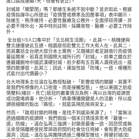
度口誤成連續7天、但後有更正)。
封城是「關緊閉」嗎？那維生系統不就中斷？並非如此。根據
疫情指揮中心所提出「疫情警戒標準及因應事項」表中顯示，
除維生、秩序維持、必要性醫療及公務外，全面停班停課、非
必要不得外出，其中特別註明，採購食物、醫療、必要工作除
外。
全台逾1/3人口集中於「北北桃生活圈」，此其一，桃機捷與
雙北捷運彼此互通、桃園居但赴雙北工作大有人在，此其二，
而其囊括全台絕大部分本土案例，又隨確診者足跡南行而疫情
蔓延開來，若真走到國際大城所行的「封城」，前車之鑑在於
連最鐵腕地中國武漢硬封城，前夕都有五百萬人漏夜逃出，疫
情四散爆發，此其三；因此，建設性談「防堵」一途，哪種形
式能付出代價最小？
台大地理系主任溫在弘教授點破，「影響疫情的關鍵，其實不
是我們所想像的人口密度，而是接觸型態」，他以美國之前疫
情雙料(確診、死亡)居冠的嚴重情況為例，再以台灣的疫調曾
成功圍堵病毒，他分析，「病毒傳播關鍵是人的活動，所以疫
調很細緻的點出『路徑』，就能區隔危險與安全」。
然而，「啟用封鎖的時機，是找不到感染來源了」！「當無法
透過細緻的疫調時，我們假設一個末日情境來思考『最後一
道』防線」，溫在弘再三強調，封鎖是最後一途，因恐慌或無
法承受隔離將使民眾與政府間的社會信任垮掉，會有更大防疫
漏洞；因此，溫在弘與團隊透過三種模型推估，將硬封城(如