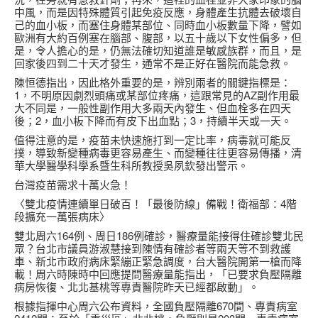
中風，而是因特殊體質引起免疫反應，身體產生抗體去破壞自
己的血小板，而塞住身體某部位、同時血小板數量下降，譬如
歐洲有大約百例塞在腦部、腹部，以五十歲以下女性偏多，但
是，令人擔心的是，仍無法確切知道誰是敏感族群，而且，是
回家後四到二十天才發生，通常不是正好在醫院而能急救。
陳恒德指出，因此格外重要的是，辨別兩者的關鍵指標是：
1，不明原因劇烈頭痛或某部位疼痛，這跟常見的AZ副作用最
大不同是，一般性副作用大多兩天內發生、但血栓多在四天
後；2，血小板下降而有皮下出血點；3，持續半天或一天。
值得注意的是，疫苗未快速施打到一定比率，病毒就可能反
撲，導致新變種病毒更容易產生、而變種往往更容易傳播，清
華大學醫學科學系暨生科所教授吳夙欽發出警示。
台灣疫苗需求十萬火急！
〈雙北疫情連續單日破百！「最後防線」備戰！衛福部：4階
段擴充一萬張病床〉
雙北周六164例、周日186例確診，醫療量能接得住確診雙北民
眾？台北市議員游淑慧接到陳情有確診者等兩天等不到救護
車、新北市政府病床緊繃正緊急調度，台大醫院開第一槍而降
載！周六時陳時中回應提問醫療量能指出，「已要求負壓隔離
病房恢復、北北基桃等專責醫院昨天已經都啟動」。
根據指揮中心周六公布資料，全國負壓隔離670間、專責病室