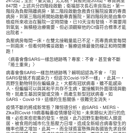
2412間；至於「重災區」北北桃，負壓則是203間、專責病室
847間，上述共分四階段啟動；衛福部次長石崇良指出，第一
階段為負壓隔離病房，第二階段啟動急救責任醫院設置的專責
病房，到第三階段將開始啟動專責醫院，第四階段則是由集中
檢疫所來收治在醫院一定時間後，已10天沒有發燒、不需要用
到氧氣、無積極治療需要、但必須觀察他的Ct值符合標準才能
出院者。
負壓病房每間一床，在雙北接戰量能已不足，而專責病室每間
一到兩床，但看何時備妥啟動，醫療這條最後防線正和時間賽
跑！
〈病毒會像SARS一樣忽絕跡嗎？專家：不會，甚至會不斷
「捲土重來」〉
病毒會像SARS一樣忽然絕跡嗎？賴明詔認為不會，「因
SARS發燒才有感染力，但這次Covid-19不一樣」，此其一，
而野生動物特別在蝙蝠身上，大都有冠狀病毒，雖不能感染
人、但蝙蝠可以與其和平共存不生病，當接觸到外面環境與動
物，就產生基因突變或交換，而產生新型冠狀病毒，如
SARS、Covid-19，這樣的生態關係，很難完全消失，
疫情不斷的將成新常態？陳恒德分析，由SARS、MERS、
Zika到Covid-19病毒輪番疫情爆發可知，未來類似大流行的危
機，必愈來愈密集的發生，他說，此乃因野生動物和人類混
居、被食用的城市化生態壓力日增，造成全新組合病毒發生的
機率也隨之增加，此其一，而全球貧富懸殊與各國皆先求自保