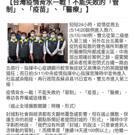
【台灣疫情背水一戰！不能失敗的「管
needs 專欄
制」、「疫苗」、「醫療」】
needs觀點新聞
短短24小時，疫情從周五
捐款方式
(5/14)20餘例進入周六
(5/15)180例、雙北從第二級進
線上捐款
入第三級，另外在台北萬華，
從防疫鬆散的聲色場所到嚴密
的醫療院所都成重災區，中南
部出現確診案例之餘、還驚聞
感染者搭乘密閉式台鐵一路由
北南行，指揮中心疫調顯示較常無症狀又高傳染力的英國變種
猖狂；而日前(5/11)中央疫情指揮中心指揮官陳時中宣佈進入
社區感染階段，再行政院長蘇貞昌15日宣布，雙北市進入第三
級！
疫情背水一戰！不能失敗的「管制」、「疫苗」、「醫療」，
專訪各界權威這樣看。
〈遏止全境擴散關鍵：時機、形式〉
封城對社會與經濟都有天翻地覆急遽影響，但在遏止擴散、保
護生命的前提，觀點新聞記者提問封城的「形式」，陳時中字
字斟酌地說，「我們沒有所謂『封城』的說法，只是會進到人
流移動的管制」！而標準是「連續14天達100例以上」(他雖一