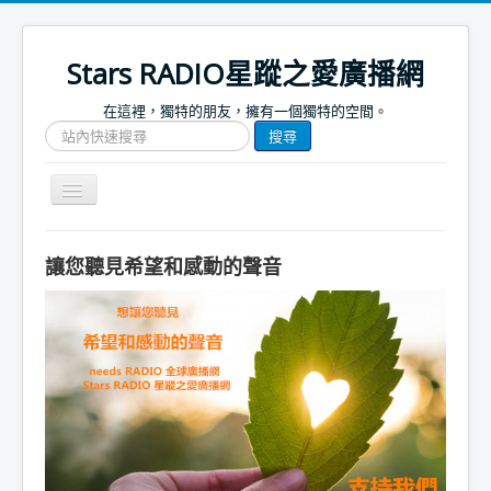
Stars RADIO星蹤之愛廣播網
在這裡，獨特的朋友，擁有一個獨特的空間。
搜
搜尋
尋
網
站
Toggle
文
Navigation
章
關於我們
讓您聽見希望和感動的聲音
首頁
捐款支持
節目表
節目簡介
節目預告