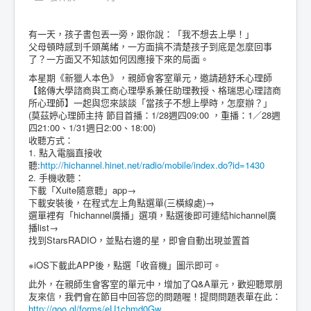
有一天，孩子書包丟一旁，跟你說：「我不想去上學！」
父母頓時感到千頭萬緒，一方面搞不清楚孩子到底是怎麼回事
了？一方面又不知該如何因應接下來的局面。
本星期《新獵人本色》，親師會客室單元，邀請趙舒禾心理師
【銘傳大學諮商與工商心理學系兼任助理教授、格瑞思心理諮商
所心理師】一起與您來談談「當孩子不想上學時，怎麼辦？」
(莫茲婷心理師主持 節目首播：1/28週四09:00 ，重播：1／28週
四21:00、1/31週日2:00、18:00)
收聽方式：
1. 點入電腦直接收
聽:
http://hichannel.hinet.net/radio/mobile/index.do?id=1430
2. 手機收聽：
下載「Xuite隨意聽」app→
下載安裝後，在程式左上角點選單(三橫線處)→
選單裡有「hichannel廣播」選項，點選後即可連結hichannel廣
播list→
找到StarsRADIO，並點右邊的星，即會自動出現並置首
※iOS下載此APP後，點選「收音機」圖示即可。
此外，在親師生會客室的單元中，增加了Q&A單元，歡迎聽眾朋
友來信，我們會在節目中回答您的問題喔！提問問題表單在此：
http://goo.gl/forms/eU1chmd0Gw