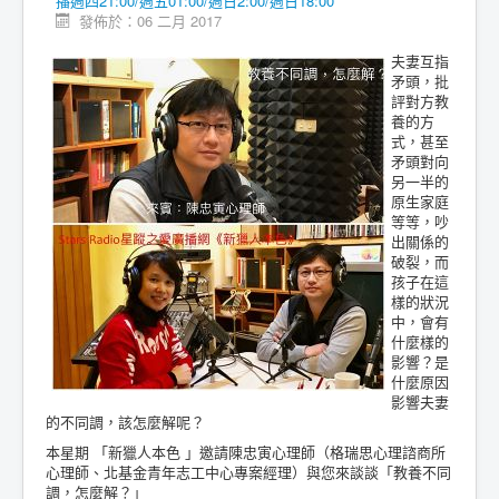
播週四21:00/週五01:00/週日2:00/週日18:00
發佈於：06 二月 2017
夫妻互指
矛頭，批
評對方教
養的方
式，甚至
矛頭對向
另一半的
原生家庭
等等，吵
出關係的
破裂，而
孩子在這
樣的狀況
中，會有
什麼樣的
影響？是
什麼原因
影響夫妻
的不同調，該怎麼解呢？
本星期 「新獵人本色 」邀請陳忠寅心理師（格瑞思心理諮商所
心理師、北基金青年志工中心專案經理）與您來談談「教養不同
調，怎麼解？」