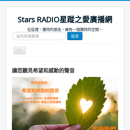
Stars RADIO星蹤之愛廣播網
在這裡，獨特的朋友，擁有一個獨特的空間。
搜
搜尋
尋
網
站
Toggle
文
Navigation
章
關於我們
讓您聽見希望和感動的聲音
首頁
捐款支持
節目表
節目簡介
節目預告