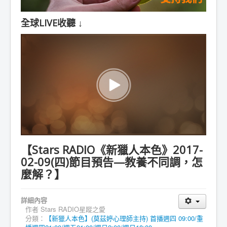
全球LIVE收聽 ↓
【Stars RADIO《新獵人本色》2017-
02-09(四)節目預告—教養不同調，怎
麼解？】
詳細內容
作者
Stars RADIO星蹤之愛
分類：
【新獵人本色】(莫茲婷心理師主持) 首播週四 09:00/重