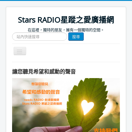
Stars RADIO星蹤之愛廣播網
在這裡，獨特的朋友，擁有一個獨特的空間。
搜
搜尋
尋
網
站
Toggle
文
Navigation
章
關於我們
讓您聽見希望和感動的聲音
首頁
捐款支持
節目表
節目簡介
節目預告