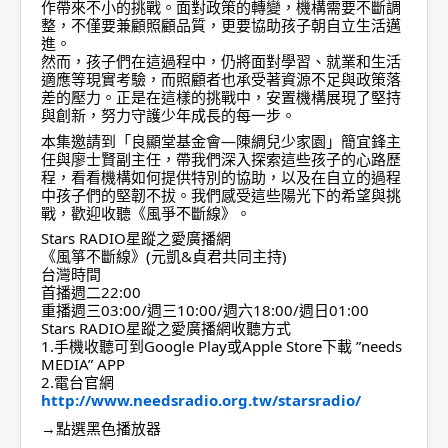
作帶來不小的挑戰。面對政策的轉變，機構需要不斷調
整，不僅要兼顧照顧品質，更要協助孩子朝自立生活邁
進。
然而，孩子們在這過程中，仍將面對學習、就業和生活
適應等現實考驗，而照顧者也承受著資源不足與政策落
差的壓力。正是在這樣的挑戰中，安置機構展現了堅持
與創新，努力守護少年成長的每一步。
本集邀請到「良顯堂基金會—陳綢兒少家園」簡宜鋒主
任與廖士賢副主任，帶我們深入探索這些孩子的心路歷
程，看看機構如何提供特別的協助，以及在自立的過程
中孩子們的堅韌不拔。我們感受這些陽光下的希望與挑
戰，歡迎收聽《風爭不斷線》。
Stars RADIO星蹤之愛廣播網
《風箏不斷線》(元凱&貞君共同主持)
台灣時間
首播週二22:00
重播週三03:00/週三10:00/週六18:00/週日01:00
Stars RADIO星蹤之愛廣播網收聽方式
1.手機收聽可到Google Play或Apple Store下載 ”needs
MEDIA” APP
2.電台官網
http://www.needsradio.org.tw/starsradio/
→點選黑色播放器