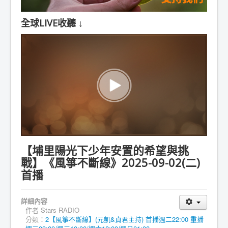
全球LIVE收聽 ↓
【埔里陽光下少年安置的希望與挑
戰】《風箏不斷線》2025-09-02(二)
首播
詳細內容
作者
Stars RADIO
分類：
2【風箏不斷線】(元凱&貞君主持) 首播週二22:00 重播