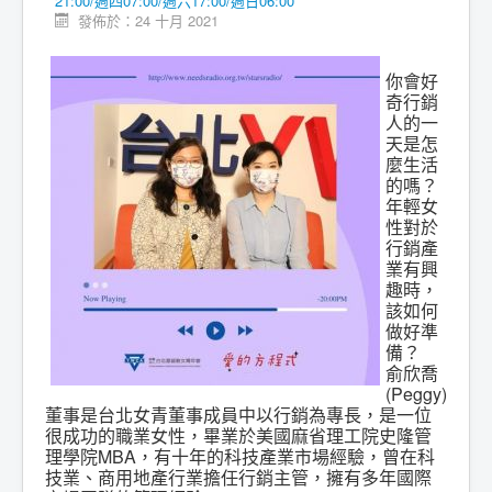
21:00/週四07:00/週六17:00/週日06:00
發佈於：24 十月 2021
你會好
奇行銷
人的一
天是怎
麼生活
的嗎？
年輕女
性對於
行銷產
業有興
趣時，
該如何
做好準
備？
俞欣喬
(Peggy)
董事是台北女青董事成員中以行銷為專長，是一位
很成功的職業女性，畢業於美國麻省理工院史隆管
理學院MBA，有十年的科技產業市場經驗，曾在科
技業、商用地產行業擔任行銷主管，擁有多年國際