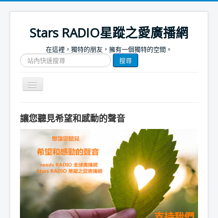
Stars RADIO星蹤之愛廣播網
在這裡，獨特的朋友，擁有一個獨特的空間。
搜
搜尋
尋
網
站
Toggle
文
Navigation
章
關於我們
讓您聽見希望和感動的聲音
首頁
捐款支持
節目表
節目簡介
節目預告