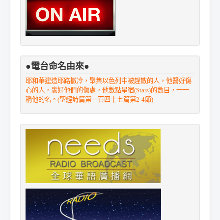
●電台命名由來●
耶和華建造耶路撒冷，聚集以色列中被趕散的人，他醫好傷
心的人，裹好他們的傷處，他數點星宿(Stars)的數目，一一
稱他的名。(聖經詩篇第一百四十七篇第2-4節)