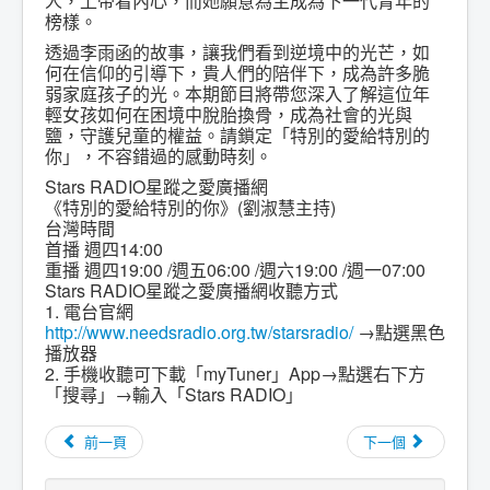
人，上帝看內心，而她願意為主成為下一代青年的
榜樣。
透過李雨函的故事，讓我們看到逆境中的光芒，如
何在信仰的引導下，貴人們的陪伴下，成為許多脆
弱家庭孩子的光。本期節目將帶您深入了解這位年
輕女孩如何在困境中脫胎換骨，成為社會的光與
鹽，守護兒童的權益。請鎖定「特別的愛給特別的
你」，不容錯過的感動時刻。
Stars RADIO星蹤之愛廣播網
《特別的愛給特別的你》(劉淑慧主持)
台灣時間
首播 週四14:00
重播 週四19:00 /週五06:00 /週六19:00 /週一07:00
Stars RADIO星蹤之愛廣播網收聽方式
1. 電台官網
http://www.needsradio.org.tw/starsradio/
→點選黑色
播放器
2. 手機收聽可下載「myTuner」App→點選右下方
「搜尋」→輸入「Stars RADIO」
前一頁
下一個