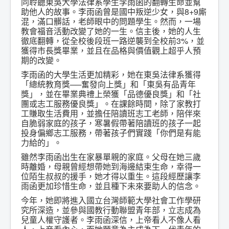
同聆聽東吳大學法律系學生李雨函的翻轉生命並幫
助他人的故事。李雨函曾是國中叛逆少女，與8+9廝
混，滿口髒話，老師眼中的問題學生。然而，一場
教會福音活動改變了她的一生。信主後，她的人生
徹底翻轉，從全校後段班一路逆襲到全校前3%，並
獲得市長獎畢業，並且在品格與價值觀上超乎人預
期的改變。
李雨函的大學生活更加精彩，她在東吳法律系獲得
「總統教育獎──奮發向上獎」和「東吳有品青年
獎」，並在畢業典禮上榮獲「品德優良獎」和「社
團或志工服務優良獎」。在課餘時間，除了家教打
工賺取生活費用，並擔任陪讀班志工老師，陪伴來
自脆弱家庭的孩子，寒暑假帶著陪讀班的孩子一起
投身偏鄉志工服務，帶著孩子們實踐「你們是有能
力給的」。
雖然李雨函出生在家暴單親的家庭。父母在她三歲
時離婚，母親曾經想帶她到海邊結束生命，幸得一
位陌生叔叔的援手，她才得以重生。這段經歷讓李
雨函更加珍惜生命，並且種下未來要助人的信念。
今年，她即將進入國立台灣師範大學社會工作學研
究所深造，並參與國教行動聯盟青年部，立志成為
兒童人權守護者。李雨函深信，上帝看人不像人看