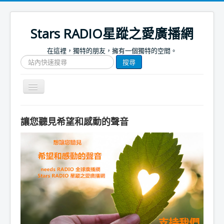
Stars RADIO星蹤之愛廣播網
在這裡，獨特的朋友，擁有一個獨特的空間。
搜
搜尋
尋
網
站
Toggle
文
Navigation
章
關於我們
讓您聽見希望和感動的聲音
首頁
捐款支持
節目表
節目簡介
節目預告