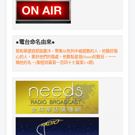
●電台命名由來●
耶和華建造耶路撒冷，聚集以色列中被趕散的人，他醫好傷
心的人，裹好他們的傷處，他數點星宿(Stars)的數目，一一
稱他的名。(聖經詩篇第一百四十七篇第2-4節)