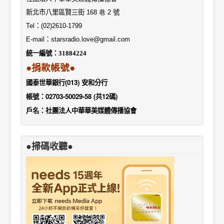
新北市八里區賢三街
168 巷 2
號
Tel
：
(02)2610-1799
E-mail
：
starsradio.love@gmail.com
統一編號：
31884224
●捐款帳號●
國泰世華銀行(013) 安和分行
帳號：02703-50029-58 (共12碼)
戶名：社團法人中華華美媒體傳播協會
●掃碼收聽●