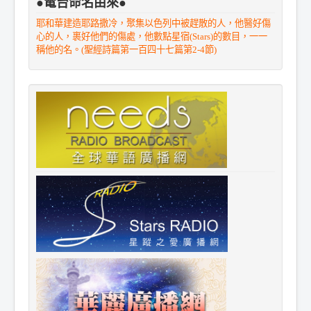
●電台命名由來●
耶和華建造耶路撒冷，聚集以色列中被趕散的人，他醫好傷
心的人，裹好他們的傷處，他數點星宿(Stars)的數目，一一
稱他的名。(聖經詩篇第一百四十七篇第2-4節)