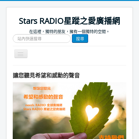
Stars RADIO星蹤之愛廣播網
在這裡，獨特的朋友，擁有一個獨特的空間。
搜
搜尋
尋
網
站
Toggle
文
Navigation
章
關於我們
讓您聽見希望和感動的聲音
首頁
捐款支持
節目表
節目簡介
節目預告