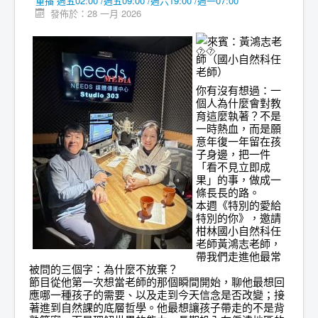
重播 週五02:00 /週五09:00 /週六19:00 /週一07:00
發佈於：28 一月 2026
來賓：黃鴻志老
師（國小自然科任
老師）
你有沒有想過：一
個人為什麼會對教
育這麼執著？不是
一時熱血，而是願
意年復一年留在孩
子身邊，把一件
「看不見立即成
果」的事，做成一
條長長的路。
本週《特別的愛給
特別的你》，邀請
柑林國小自然科任
老師黃鴻志老師，
帶我們走進他最常
被問的三個字：為什麼不放棄？
節目從他第一次想當老師的那個瞬間開始，聊他最想回
應哪一種孩子的需要、以及走到今天信念是否改變；接
著進到自然課的底層哲學。他最想讓孩子帶走的不是背