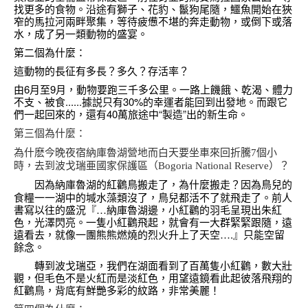
找更多的食物。沿途有獅子、花豹、鬣狗尾隨，鱷魚開始在狹
窄的馬拉河兩畔聚集，等待疲憊不堪的奔走動物，或倒下或落
水，成了另一類動物的盛宴。
第二個為什麼：
這動物的長征有多長？多久？存活率？
由6月至9月，動物要跑三千多公里。一路上饑餓、乾渴、體力
不支、被食......據説只有30%的幸運者能回到出發地。而跟它
們一起回來的，還有40萬旅途中“製造”出的新生命。
第三個為什麼：
為什麽今晚夜宿納庫魯湖營地而白天要坐車來回折騰7個小
時，去到波戈瑞亜國家保護區（Bogoria National Reserve）？
因為納庫魯湖的紅鸛鳥搬走了，為什麼搬走？因為鳥兒的
食糧一一湖中的堿水藻類沒了，鳥兒都活不了就飛走了。前人
書寫以往的盛況『…納庫魯湖邊，小紅鸛的羽毛呈現出朱紅
色，光澤閃亮。一隻小紅鸛飛起，就會有一大群緊緊跟隨，遠
遠看去，就像一團熊熊燃燒的烈火升上了天空….』只能空留
餘念。
轉到波戈瑞亞，我們在湖面看到了百萬隻小紅鸛，數大壯
觀，但毛色不是火紅而是淡紅色，用望遠鏡看此起彼落飛翔的
紅鸛鳥，背底有鮮艷多彩的紋路，非常美麗！