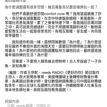
第四個為什麼：
為什麼湖面還有很多空間，幾百萬隻鳥兒要這樣擠在一起？
他們不喜歡舒適空間comfort zone 嗎？我用望遠鏡看了許
久，鳥兒會由湖面奮起，在空中快速盤旋遨翔，乘風衝刺，非
常雄壯而意氣風發，累了之後會快速下降，垂直插回百萬同類
之中，真可說是見縫插針，完全不用選擇落腳的地兒。動物喜
愛緊靠生活在一起是很常見的，有相互取暖，安全感，共同覓
食等優勢！
我知道你和我一樣，還想問無數個「為什麼」？為什麼這
鳥兒最終不眷戀外面的海闊天空，還要回到擠得無法展翅的鳥
堆裏去？為什麼他的鳥同胞還騰點地方讓他回去，最終還是過
著幸福快樂的生活？為什麼⋯
答案是，不要用人類思維去想牠吧！古人早說過了～
子非
魚，安知魚樂！
〈編按：作者王伊妮，needs RADIO《更好的你》節目製作
主持人。政大新聞系畢業，美國傳播碩士後轉修財務會計專
業，為美國註冊會計師，曽任數個跨國集團公司中國區財務總
監多年。她以全球化及國際化的思維，持續關懷華人社會及台
灣本地各類社會丶政經及兩性教育議題。〉
詳細內容
分類:
needs專欄：抒懷札記