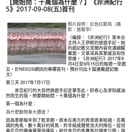
【開始問：十萬個為什麼？】《非洲紀行
needs 專欄
5》2017-09-08(五)首刊
needs觀點新聞
照片說明：红色红鹳鳥（
攝
捐款方式
影：
施聖亭）
〈編按：《非洲紀行》是
本台
線上捐款
主持人
王伊妮的旅遊手記，她
的遊記散文見聞內容充滿細膩
畫面，文章深具真摯感及知性
思維。《非洲紀行》2017年9
月4日至9月15日的每週一至週
五，於NEEDS網訊的專欄首刊，預計刊出十篇連載遊記散
文〉
第三天
2017年7月17日
肯亞紀行的大自然旅遊手記走筆至此，好奇心及求知感油
然而生的我，想要開始問，十萬個為什麼？
第一個為什麼：
為什麽動物會大遷徙？
因為季節每年到了乾旱期，原本在南方的青草逐漸枯竭，百萬
頭的角馬，數十萬計的斑馬、羚羊組成聲勢浩大的隊伍，從坦
桑尼亞的塞倫蓋蒂保護區，前往肯亞的馬賽馬拉國家公園，尋