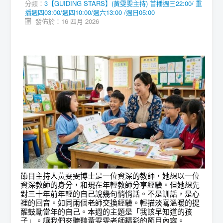
分類：
3【GUIDING STARS】(黃雯雯主持) 首播週三22:00/ 重
播週四03:00/週四10:00/週六13:00 /週日05:00
發佈於：16 四月 2026
節目主持人黃雯雯博士是一位資深的教師，她想以一位
資深教師的身分，和現在年輕教師分享經驗。但她想先
對三十年前年輕的自己說幾句悄悄話。不是訓話，是心
裡的回音。如同兩個老師交換經驗。輕描淡寫溫暖的提
醒鼓勵當年的自己。本週的主題是「我該早知道的孩
子」。讓我們來聽聽黃雯雯老師精彩的節目內容。