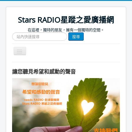
Stars RADIO星蹤之愛廣播網
在這裡，獨特的朋友，擁有一個獨特的空間。
搜
搜尋
尋
網
站
Toggle
文
Navigation
章
關於我們
讓您聽見希望和感動的聲音
首頁
捐款支持
節目表
節目簡介
節目預告