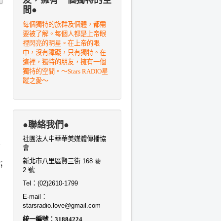
間●
每個獨特的族群及個體，都需
要被了解。每個人都是上帝眼
裡閃亮的明星。在上帝的眼
中，沒有障礙，只有獨特。在
，
這裡，獨特的朋友，擁有一個
獨特的空間。～Stars RADIO星
蹤之愛～
●聯絡我們●
社團法人中華華美媒體傳播協
兩
會
新北市八里區賢三街
168 巷
拆
2
號
Tel
：
(02)2610-1799
E-mail
：
starsradio.love@gmail.com
統一編號：
31884224