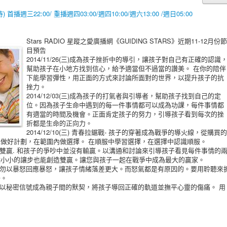
 首播週三22:00/ 重播週四03:00/週四10:00/週六13:00 /週日05:00
Stars RADIO 星蹤之愛廣播網《GUIDING STARS》近期11-12月份節
目預告
2014/11/26(三)成為孩子挫折中的導引，讓孩子對自己有正確的認識
幫助孩子在小地方找到信心，給予適當但不過當的讚美。 在你的陪伴
下能學習彈性，用正面的方式來討論所面對的世界，以提升孩子的抗
挫力。
2014/12/03(三)成為孩子的打氣者與引導者，幫助孩子找到自己的定
位。因為孩子生命中遇到的每一件事情都可以成為功課，每件事情都
有適當的時間及機會。正面肯定孩子的努力，引導孩子看到每次的挫
折都是生命的正向力。
2014/12/10(三) 青春拉鋸戰- 孩子的穿著成為戰爭的導火線，從購買的
做好計劃，在範圍內做選擇。 在順服中學習選擇，在選擇中認識順服。
讓步中創造雙贏. 和孩子的爭吵中並沒有輸贏。以溝通和討論來引導孩子看見每件事情的
候小小的讓步也能創造雙贏。讓您與孩子一起在戰爭中成為最大的贏家。
子的楷模，勿以暴怒回應暴怒，讓孩子情緒落差更大。而怒氣都是有原因的。要用聆聽來
子。
間給孩子，以秘密信號成為親子間的默契，將孩子導回正確的軌道並撫平心靈的傷痛。 用