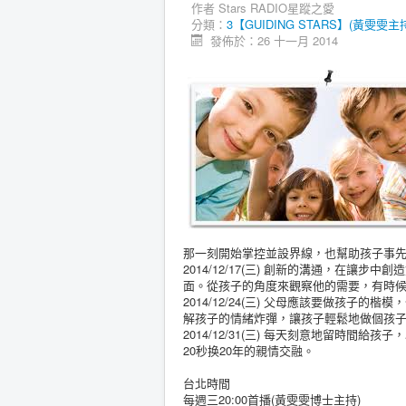
作者
Stars RADIO星蹤之愛
分類：
3【GUIDING STARS】(黃雯雯主持)
發佈於：26 十一月 2014
那一刻開始掌控並設界線，也幫助孩子事先
2014/12/17(三) 創新的溝通，在
面。從孩子的角度來觀察他的需要，有時
2014/12/24(三) 父母應該要做孩
解孩子的情緒炸彈，讓孩子輕鬆地做個孩
2014/12/31(三) 每天刻意地留時
20秒换20年的親情交融。
台北時間
每週三20:00首播(黃雯雯博士主持)