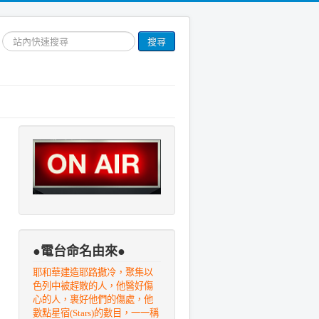
搜
搜尋
尋
網
站
文
章
●電台命名由來●
耶和華建造耶路撒冷，聚集以
色列中被趕散的人，他醫好傷
心的人，裹好他們的傷處，他
數點星宿(Stars)的數目，一一稱