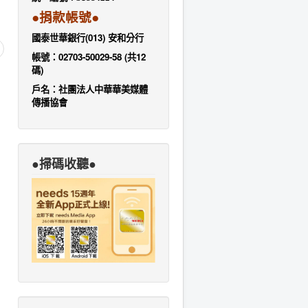
●捐款帳號●
國泰世華銀行(013) 安和分行
帳號：02703-50029-58 (共12
碼)
戶名：社團法人中華華美媒體
傳播協會
●掃碼收聽●