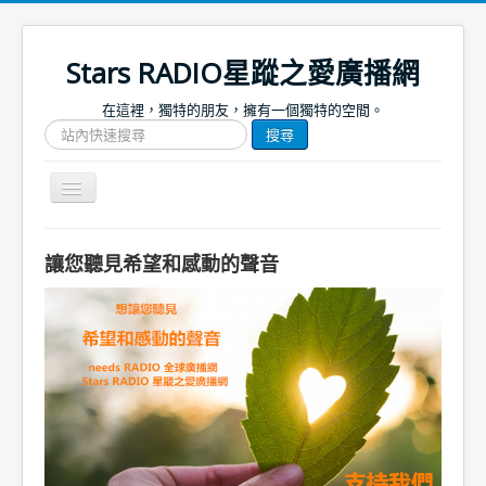
Stars RADIO星蹤之愛廣播網
在這裡，獨特的朋友，擁有一個獨特的空間。
搜
搜尋
尋
網
站
Toggle
文
Navigation
章
關於我們
讓您聽見希望和感動的聲音
首頁
捐款支持
節目表
節目簡介
節目預告