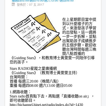
播週四03:00/週四10:00/週六13:00 /週日05:00
發佈於：07 五 2017
在上星期節目當中提
到以什麼樣子的方
式，來激發孩子學習
的出發點。這一週將
一步一步拆解，並點
出幫助孩子成績進步
的五個步驟。歡迎收
聽台灣時間每週三晚
間八點首播的
《Guiding Stars》，和教育博士黃雯雯一同陪伴引導
您的孩子。
Stars RADIO星蹤之愛廣播網
《Guiding Stars》（教育博士黃雯雯主持）
台灣時間：
首播 每週三20:00（晚間八點）
重播 每週四08:00 週六13:00 週日05:00
1.網路收聽：
Stars radio首頁點下去，再點選「直播收聽on air」，
即可收聽節目。
http://hichannel.hinet.net/radio/index.do?id=1430