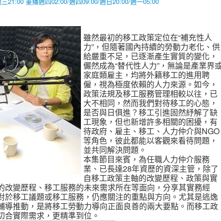
00 重播週四02:00/週四09:00/週日20:00/週一05:00
雖然最初的移工政策定位在“補充性人
力”，但隨著國內持續的勞動力老化、供
給嚴重不足，已逐漸產生實質的變化，
儼然成為“替代性人力”，無論是產業界
家庭類雇主，均將外籍移工的進用聘
僱，視為極度依賴的人力來源。如今，
政策法規及移工服務管理相較以往，已
大不相同，然而我們對待移工的心態，
是否與日俱進？移工引進固然紓解了缺
工現象，但也新增許多相關的困擾，有
待政府、雇主、移工、人力仲介與NGO
等角色，彼此都能以客觀來看待問題，
並共同解決問題。
本集節目來賓，為任職人力仲介服務
業、已長達28年資歷的資深主管，除了
自移工政策主軸的改變歷程、政策與實
的改變歷程、移工服務的未來需求所在等面向，分享其實務經
對於移工議題或移工服務，仍應關注的重點與方向。尤其是逃逸
輔導推動，是將移工勞動力導向正面良善的兩大要點。而移工政
切合實際需求，更精準到位。