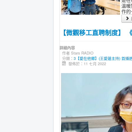
是在
溫暖
作的
【微觀移工直聘制度】 《愛在
詳細內容
作者
Stars RADIO
分類：
3【愛在他鄉】(王愛蓮主持) 首播週三21:
發佈於：11 七月 2022