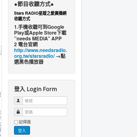
●節目收聽方式●
Stars RADIO星蹤之愛廣播網
收聽方式
1.手機收聽可到Google
Play或Apple Store下載
”needs MEDIA” APP
2 電台官網
http://www.needsradio.
org.tw/starsradio/
→點
選黑色播放器
登入 Login Form
催
，
帳號
益
密碼
作
記得我
能
簡
登入
移