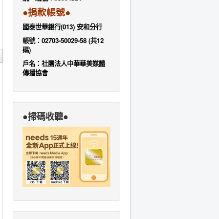
●捐款帳號●
國泰世華銀行(013) 安和分行
帳號：02703-50029-58 (共12
碼)
戶名：社團法人中華華美媒體
傳播協會
●掃碼收聽●