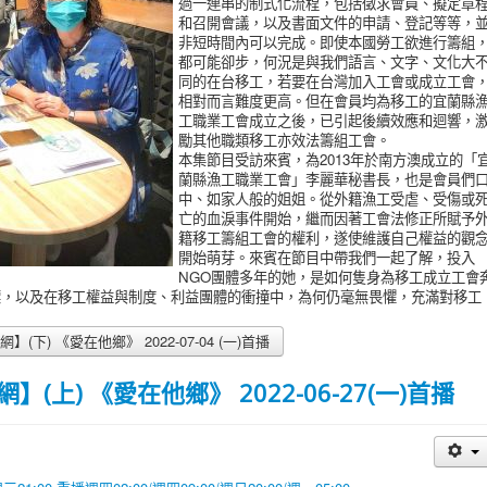
過一連串的制式化流程，包括徵求會員、擬定章
和召開會議，以及書面文件的申請、登記等等，
非短時間內可以完成。即使本國勞工欲進行籌組
都可能卻步，何況是與我們語言、文字、文化大
同的在台移工，若要在台灣加入工會或成立工會
相對而言難度更高。但在會員均為移工的宜蘭縣
工職業工會成立之後，已引起後續效應和迴響，
勵其他職類移工亦效法籌組工會。
本集節目受訪來賓，為2013年於南方澳成立的「
蘭縣漁工職業工會」李麗華秘書長，也是會員們
中、如家人般的姐姐。從外籍漁工受虐、受傷或
亡的血淚事件開始，繼而因著工會法修正所賦予
籍移工籌組工會的權利，遂使維護自己權益的觀
開始萌芽。來賓在節目中帶我們一起了解，投入
NGO團體多年的她，是如何隻身為移工成立工會
標，以及在移工權益與制度、利益團體的衝撞中，為何仍毫無畏懼，充滿對移工
) 《愛在他鄉》 2022-07-04 (一)首播
上) 《愛在他鄉》 2022-06-27(一)首播