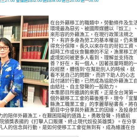
00 重播週四02:00/週四09:00/週日20:00/週一05:00
在台外籍移工的職類中，勞動條件及生
環境最為惡劣、被國際媒體以『奴工』
來形容的外籍漁工，在現行政策法規之
下，有許多身為勞工的基本權益，仍未
得充分保障。長久以來存在的苛扣工資
超時工作或伙食醫療的不足，漁業移工
處境如何被更多人看到、理解並支持改
善？好在，有一個人，因著孩童時期的
段經歷，體悟到“在幫助別人的時候，就
看不見自己的問題”，而許下助人的心志
且付諸於行動，已然成為協助外籍漁工
由結社、自主發聲的一股助力。
本集節目所邀請的來賓，正是全台灣第
個外籍移工工會的幕後推手，現今「宜
縣漁工職業工會」的李麗華秘書長，將
節目中分享與外籍漁工的因緣，及投身
力的陪伴外籍漁工，在艱困阻礙的道路上，勇敢發聲、持續前
國務院頒獎表揚的《打擊人口販運、終止現代奴役英雄獎》。在分享
凡人的信念與行動，是如何使移工工會從無到有，成為維護在台