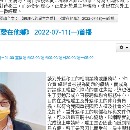
移工生病時，親自探視慰問…都讓人難以想像，身為老闆卻如此
對待移工，而這份同理心，正是源於雇主年輕時，也曾在海外工
一番經歷。
閱讀全文： 【同理心的雇主之愛】 《愛在他鄉》 2022-07-18(一)首播
他鄉》 2022-07-11(一)首播
00 重播週四02:00/週四09:00/週日20:00/週一05:00
談到外籍移工的相關業務或服務時，“仲
介費”總是會被視為問題的癥結，而成為
討論移工權益保障時的關注焦點。這也
生了勞動部成立直接聘僱聯合服務中心
目的在減輕雇主及外籍移工的仲介費負
擔，以符合我國重視國際人權及社會公
之期待。當外籍移工的聘僱程序與文件
業，可以透過直聘中心協助，以網路就
完成線上申請時，雇主是否因此而感到
易方便，移工是否因此而受益，雇主與