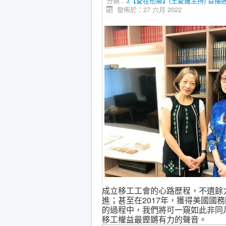
分類：
3【愛在他鄉】(王愛蓮主持) 首播週三21:
發佈於：27 六月 2022
成立移工工會的心路歷程，不遺餘
進；甚至在2017年，獲得美國
的過程中，我們將可一窺如此非同
移工權益最鏗鏘有力的聲音。