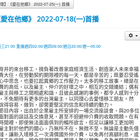
愛在他鄉》 2022-07-25(一) 首播
他鄉》 2022-07-18(一)首播
00 重播週四02:00/週四09:00/週日20:00/週一05:00
背井的來台移工，揹負著改善家庭經濟生活、創造家人未來幸福
責大任，在勞動契約期限裡的每一天，都是辛苦的；既要忍受遙
心中思念，也要扛起異鄉的工作壓力。太多的移工故事，總是在
費的高低，以及雇主、仲介的好壞之中，相互的交錯連結；偶有
雇主與移工之間相處和諧，且彼此感謝的事例，都令人感到十分
，不免期待有更多的台灣雇主，以同理心去愛惜移工朋友。然
說得容易，做到，卻需要堅定的信念和持續的動力。
節目內容，出自於企業雇主所安排的一場交流座談會，與20多位
面對面的談話及交換意見，甚至不迴避仲介費的收取問題。在有
時間裡，即使無法面面俱到的暢所欲言，但足以讓移工更加明
雇主對於他們的關心，乃無所不在、無微不至。無論是主動先借
錢，讓新入境移工一次清償國外仲介費，以免再付高額利息，或