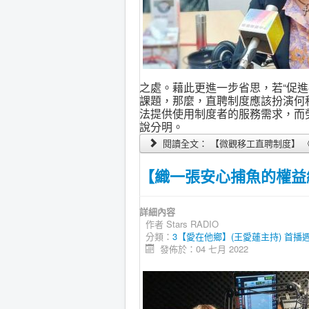
之處。藉此更進一步省思，若“促進
課題，那麼，直聘制度應該扮演何
法提供使用制度者的服務需求，而
說分明。
閱讀全文： 【微觀移工直聘制度】 《愛在他
【織一張安心捕魚的權益網】(
詳細內容
作者
Stars RADIO
分類：
3【愛在他鄉】(王愛蓮主持) 首播週三21:
發佈於：04 七月 2022