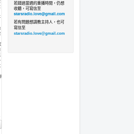
程
若錯過當週的重播時間，仍想
並
收聽，可寫信至
，
starsradio.love@gmail.com
不
若有問題想請教主持人
，
也
，
可
漁
寫信至
激
starsradio.love@gmail.com
宜
口
死
外
念
奔