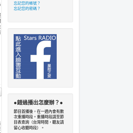
忘記您的帳號？
係
忘記您的密碼？
報
問
益
盾
●錯過播出怎麼辦？●
節目首播後，在一週內會有數
次重播時段。重播時段請至節
目表查詢
（台灣時間，聽友請
議
。
留心收聽時段）
經