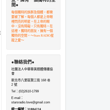
間●
每個獨特的族群及個體，都需
要被了解。每個人都是上帝眼
裡閃亮的明星。在上帝的眼
中，沒有障礙，只有獨特。在
這裡，獨特的朋友，擁有一個
或
獨特的空間。～Stars RADIO星
蹤之愛～
●聯絡我們●
社團法人中華華美媒體傳播協
會
新北市八里區賢三街
168 巷
2
號
Tel
：
(02)2610-1799
E-mail
：
starsradio.love@gmail.com
統一編號：
31884224