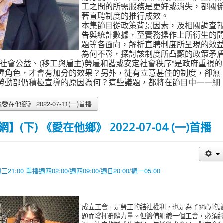
工之間的所需服務是更好或消失，都關
著直聘制度的推行成效。
本集節目從政策背景因素，及相關調查
告與統計數據，至實務操作上所衍生的
題等各面向，解析直聘制度所呈現的效
為何不彰，探討該制度所凸顯的政策矛
社會公益、(移工與雇主)勞雇和諧或安定社會秩序”是政府重視的
種角色，才會有加分的效果？另外，徒有立意甚佳的制度，卻無
勞動部仍積極宣導的原因為何？這些議題，都將在節目中一一細
鄉》 2022-07-11(一)首播
下) 《愛在他鄉》 2022-07-04 (一)首播
00 重播週四02:00/週四09:00/週日20:00/週一05:00
成立工會，是勞工的結社權利，也是為了關心的
題而發揮群體力量。但籌備組織一個工會，必須