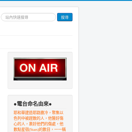
搜
搜尋
尋
網
站
文
章
●電台命名由來●
耶和華建造耶路撒冷，聚集以
色列中被趕散的人，他醫好傷
心的人，裹好他們的傷處，他
數點星宿(Stars)的數目，一一稱