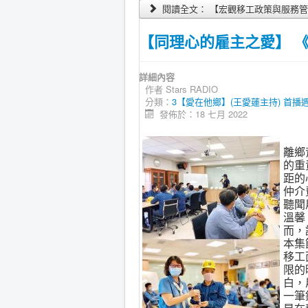
閱讀全文： 【宏觀移工政策與服務管理】《
【同理心的雇主之愛】 《愛在
詳細內容
作者
Stars RADIO
分類：
3【愛在他鄉】(王愛蓮主持) 首播週三21:
發佈於：18 七月 2022
離鄉
的重
距的
仲介
聽聞
溫馨
而，
本集
移工
限的
白，
一筆