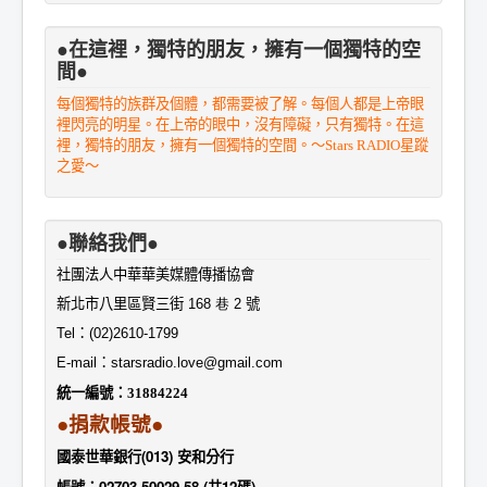
●在這裡，獨特的朋友，擁有一個獨特的空
間●
每個獨特的族群及個體，都需要被了解。每個人都是上帝眼
裡閃亮的明星。在上帝的眼中，沒有障礙，只有獨特。在這
裡，獨特的朋友，擁有一個獨特的空間。～Stars RADIO星蹤
之愛～
●聯絡我們●
社團法人中華華美媒體傳播協會
新北市八里區賢三街
168 巷 2
號
Tel
：
(02)2610-1799
E-mail
：
starsradio.love@gmail.com
統一編號：
31884224
●捐款帳號●
國泰世華銀行(013) 安和分行
帳號：02703-50029-58 (共12碼)