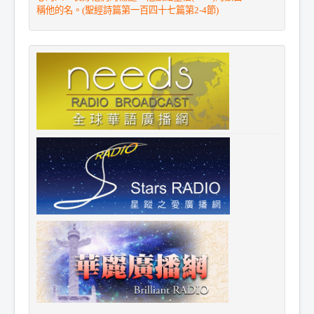
稱他的名。(聖經詩篇第一百四十七篇第2-4節)