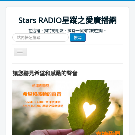
Stars RADIO星蹤之愛廣播網
在這裡，獨特的朋友，擁有一個獨特的空間。
搜
搜尋
尋
網
站
Toggle
文
Navigation
章
關於我們
讓您聽見希望和感動的聲音
首頁
捐款支持
節目表
節目簡介
節目預告