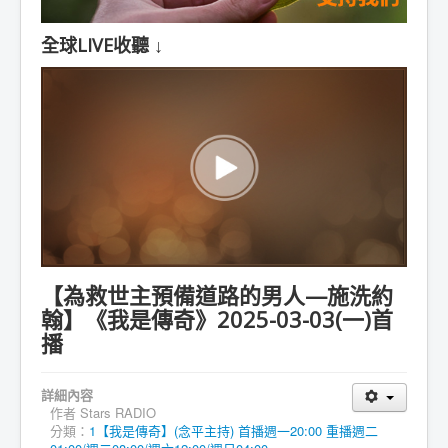
全球LIVE收聽 ↓
【為救世主預備道路的男人—施洗約
翰】《我是傳奇》2025-03-03(一)首
播
詳細內容
作者
Stars RADIO
分類：
1【我是傳奇】(念平主持) 首播週一20:00 重播週二