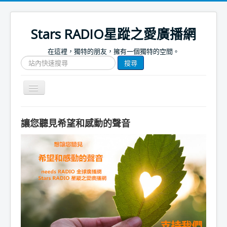
Stars RADIO星蹤之愛廣播網
在這裡，獨特的朋友，擁有一個獨特的空間。
搜
搜尋
尋
網
站
Toggle
文
Navigation
章
關於我們
讓您聽見希望和感動的聲音
首頁
捐款支持
節目表
節目簡介
節目預告