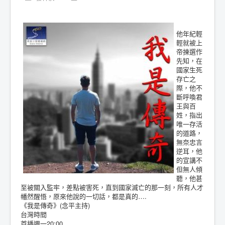
他年紀輕
輕就被上
帝揀選作
先知，在
國家生死
存亡之
際，他不
斷呼喚君
王與百
姓，指出
唯一存活
的道路，
無奈忠言
逆耳，他
的宣講不
但無人傾
聽，他甚
至被關入監牢，差點被害死，直到國家滅亡的那一刻，所有人才
幡然醒悟，原來他說的一切話，都是真的….
《我是傳奇》(念平主持)
台灣時間
首播週一20:00