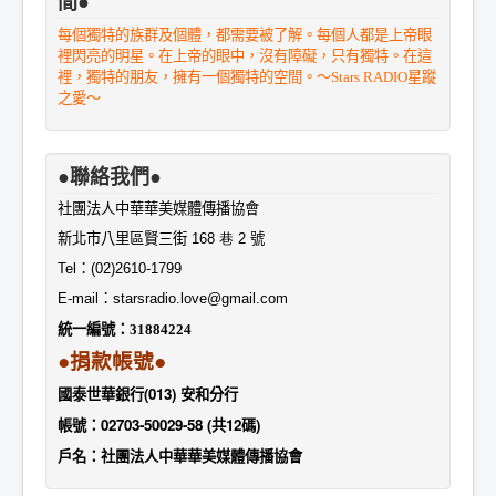
間●
每個獨特的族群及個體，都需要被了解。每個人都是上帝眼
裡閃亮的明星。在上帝的眼中，沒有障礙，只有獨特。在這
裡，獨特的朋友，擁有一個獨特的空間。～Stars RADIO星蹤
之愛～
●聯絡我們●
社團法人中華華美媒體傳播協會
新北市八里區賢三街
168 巷 2
號
Tel
：
(02)2610-1799
E-mail
：
starsradio.love@gmail.com
統一編號：
31884224
●捐款帳號●
國泰世華銀行(013) 安和分行
帳號：02703-50029-58 (共12碼)
戶名：社團法人中華華美媒體傳播協會