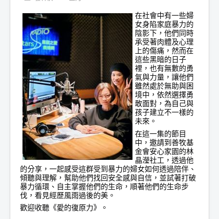
在社會中有一些婦
女身陷家庭暴力的
陰影下，他們同時
承受著肉體及心理
上的傷痛，然而在
這些黑暗的日子
裡，也有無數的勇
氣與力量，讓他們
雖然處於無助與困
境中，依然選擇勇
敢面對，為自己與
孩子建立不一樣的
未來。
在這一集的節目
中，邀請到善牧基
金會安心家園的林
晶瀅社工，透過他
的分享，一起感受這群受到暴力的婦女如何透過陪伴、
傾聽與理解，幫助他們找回安全感與自信，並試著打破
暴力循環、自主掌握他們的生命，順著他們的生命步
伐，看見經歷風雨過後的美。
歡迎收聽《愛的復原力》。