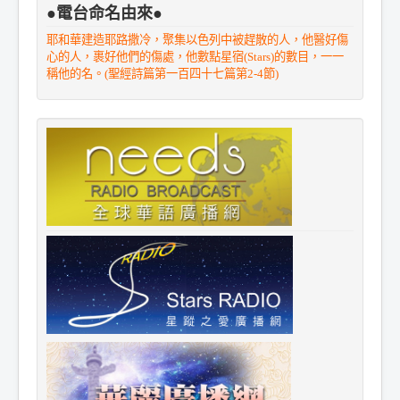
●電台命名由來●
耶和華建造耶路撒冷，聚集以色列中被趕散的人，他醫好傷
心的人，裹好他們的傷處，他數點星宿(Stars)的數目，一一
稱他的名。(聖經詩篇第一百四十七篇第2-4節)