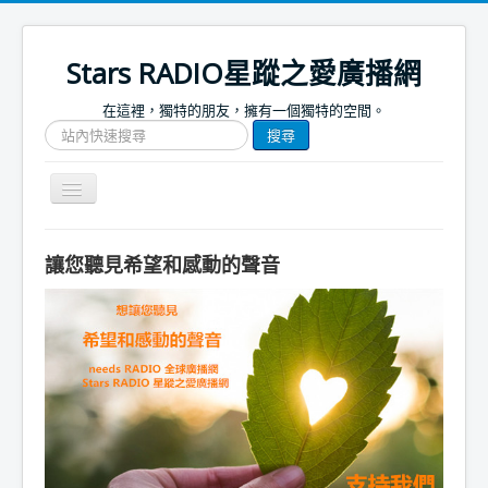
Stars RADIO星蹤之愛廣播網
在這裡，獨特的朋友，擁有一個獨特的空間。
搜
搜尋
尋
網
站
Toggle
文
Navigation
章
關於我們
讓您聽見希望和感動的聲音
首頁
捐款支持
節目表
節目簡介
節目預告