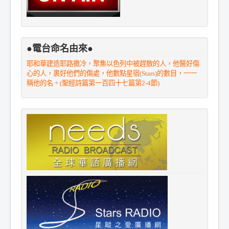
●電台命名由來●
耶和華建造耶路撒冷，聚集以色列中被趕散的人，他醫好傷
心的人，裹好他們的傷處，他數點星宿(Stars)的數目，一一
稱他的名。(聖經詩篇第一百四十七篇第2-4節)