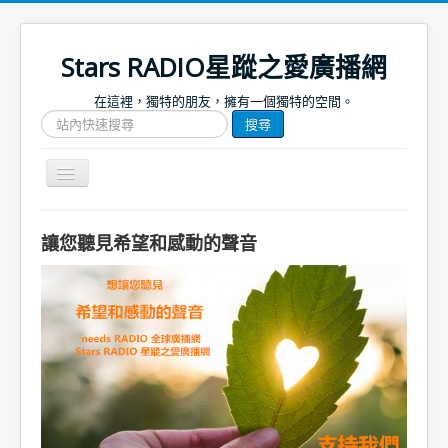
Stars RADIO星蹤之愛廣播網
在這裡，獨特的朋友，擁有一個獨特的空間。
搜
搜尋
尋
網
站
Toggle
文
Navigation
章
關於我們
讓您聽見希望和感動的聲音
首頁
捐款支持
節目表
節目簡介
節目預告