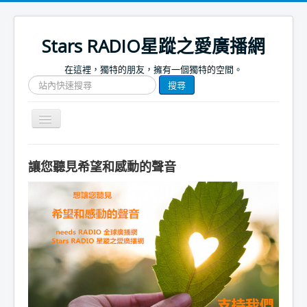
Stars RADIO星蹤之愛廣播網
在這裡，獨特的朋友，擁有一個獨特的空間。
搜
搜尋
尋
網
站
Toggle
文
Navigation
章
關於我們
讓您聽見希望和感動的聲音
首頁
捐款支持
節目表
節目簡介
節目預告