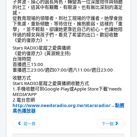
子奔波、操心的園長角色，轉變為一位深度陪伴與傾聽
的社工，這其中有艱難、有眼淚，也有無比深刻的滿足
感。
從教育現場的領導者，到社工現場的守護者，她學會放
下焦慮，重新傾聽、等待信任、擁抱脆弱。這樣的「重
學」，並不輕鬆，卻讓她更靠近自己的初心，也讓她陪
伴過的婦女與孩子們，看見了希望的出口。歡迎收聽
《愛的復原力》。
Stars RADIO星蹤之愛廣播網
《愛的復原力》(黃淑婉主持)
台灣時間
首播週三15:00
重播週三23:00/週四07:00/週六11:00/週日23:00
收聽方式
Stars RADIO星蹤之愛廣播網收聽方式
1.手機收聽可到Google Play或Apple Store下載“needs
MEDIA”APP
2.電台官網
http://www.needsradio.org.tw/starsradio/→點選
黑色播放器
前一頁
下一個