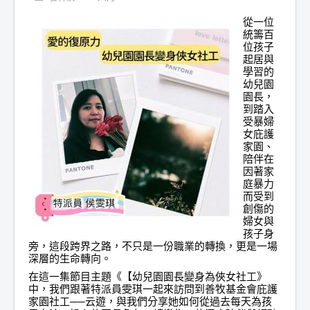
從一位
統籌百
位孩子
起居與
學習的
幼兒園
園長，
到踏入
受暴婦
女庇護
家園、
陪伴在
因著家
庭暴力
而受到
創傷的
婦女與
孩子身
旁，這段跨界之路，不只是一份職業的轉換，更是一場
深層的生命轉向。
在這一集節目主題《【幼兒園園長變身為俠女社工》
中，我們跟著特派員雯琪一起來訪問到善牧基金會庇護
家園社工──云遊，與我們分享她如何從過去每天為孩