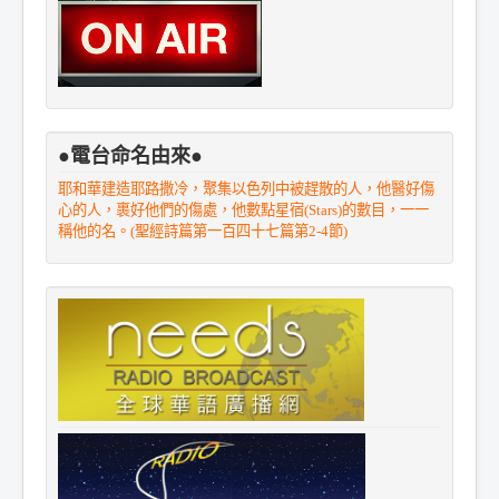
●電台命名由來●
耶和華建造耶路撒冷，聚集以色列中被趕散的人，他醫好傷
心的人，裹好他們的傷處，他數點星宿(Stars)的數目，一一
稱他的名。(聖經詩篇第一百四十七篇第2-4節)