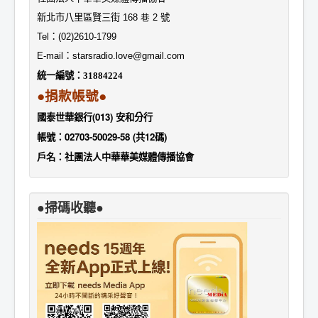
新北市八里區賢三街
168 巷 2
號
Tel
：
(02)2610-1799
E-mail
：
starsradio.love@gmail.com
統一編號：
31884224
●捐款帳號●
國泰世華銀行(013) 安和分行
帳號：02703-50029-58 (共12碼)
戶名：社團法人中華華美媒體傳播協會
●掃碼收聽●