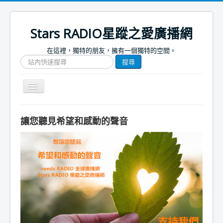
Stars RADIO星蹤之愛廣播網
在這裡，獨特的朋友，擁有一個獨特的空間。
搜
搜尋
尋
網
站
Toggle
文
Navigation
章
關於我們
讓您聽見希望和感動的聲音
首頁
捐款支持
節目表
節目簡介
節目預告