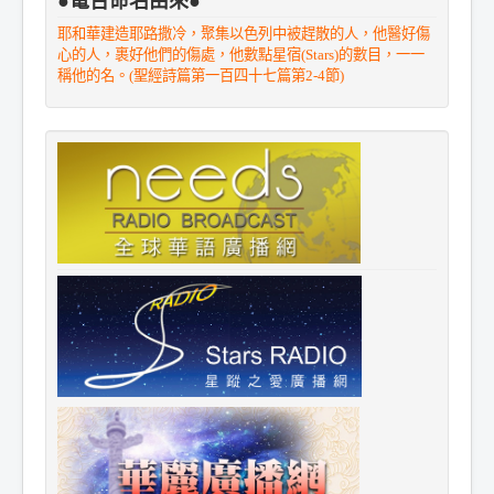
●電台命名由來●
耶和華建造耶路撒冷，聚集以色列中被趕散的人，他醫好傷
心的人，裹好他們的傷處，他數點星宿(Stars)的數目，一一
稱他的名。(聖經詩篇第一百四十七篇第2-4節)