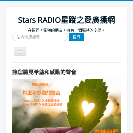
Stars RADIO星蹤之愛廣播網
在這裡，獨特的朋友，擁有一個獨特的空間。
搜
搜尋
尋
網
站
Toggle
文
Navigation
章
關於我們
讓您聽見希望和感動的聲音
首頁
捐款支持
節目表
節目簡介
節目預告