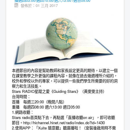
播週四03:00/週四10:00/週六13:00 /週日05:00
發佈於：01 三月 2017
本週節目的內容是幫助教師和家長設定更高的期待，以建立一個
在課堂教學之外更強的課程內容。就像在過去幾週裡所介紹的，
校外和學校以外的專家，可以提供一些我們學生所需要的好的洞
察力和生活技能。
Stars RADIO星蹤之愛《Guiding Stars》（黃雯雯主持）
台灣時間：
首播 每週三20:00（晚間八點）
重播 每週四08:00 週六13:00 週日05:00
1.網路收聽：
Stars radio首頁點下去，再點選「直播收聽on air」，即可收聽
節目。
http://hichannel.hinet.net/radio/index.do?id=1430
2.使用APP：「Xuite 隨意聽」聽廣播啦！（安裝後啟用時不需