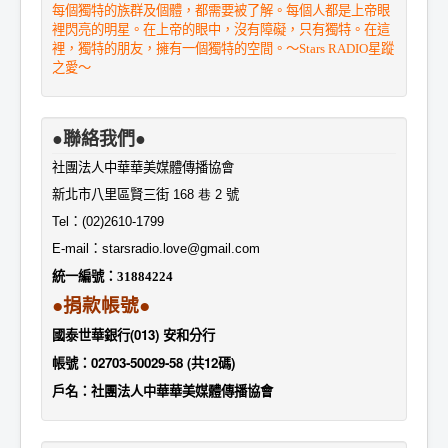
每個獨特的族群及個體，都需要被了解。每個人都是上帝眼
裡閃亮的明星。在上帝的眼中，沒有障礙，只有獨特。在這
裡，獨特的朋友，擁有一個獨特的空間。～Stars RADIO星蹤
之愛～
●聯絡我們●
社團法人中華華美媒體傳播協會
新北市八里區賢三街
168 巷 2
號
Tel
：
(02)2610-1799
E-mail
：
starsradio.love@gmail.com
統一編號：
31884224
●捐款帳號●
國泰世華銀行(013) 安和分行
帳號：02703-50029-58 (共12碼)
戶名：社團法人中華華美媒體傳播協會