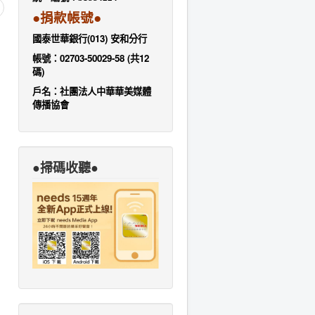
●捐款帳號●
國泰世華銀行(013) 安和分行
帳號：02703-50029-58 (共12
碼)
戶名：社團法人中華華美媒體
傳播協會
●掃碼收聽●