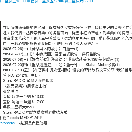
至週五13:00 重播週一至週五17:00/週二至週六05:00
在這個快速轉動的世界裡，你有多久沒有好好停下來，傾聽美好的音樂？在
裡，我們將一起探索音樂中的各種面向，從書本裡的智慧，到樂曲中的情感
從音樂家的故事，到人生中的哲理。邀請您用耳朵打開一扇通往無限可能的
門，一趟心靈的旅程即將開始。歡迎來到《談天說樂》。
2026-07-06(一)【音樂與人的故事】白遼士(1)
2026-07-07(二)【空中遊樂園】音樂曲式欣賞：進行曲欣賞
2026-07-08(三)【好文閱聽】漢寶德：”漢寶德談美”P.135”美與感官”(1)
2026-07-09(四)【聖樂逍遙遊】主題：聖母悼主曲Stabat Mater欣賞(1)
2026-07-10 (五) 【在音樂中與永恆相遇】慎安的聖詩欣賞文章分享 /我知誰
管明天(2012/9月中信)
Stars RADIO 星蹤之愛廣播網
《談天說樂》(周慎安主持)
臺北時間
首播 每週一至週五13:00
重播 每週一至週五17:00
每週二至週六05:00
Stars RADIO星蹤之愛廣播網收聽方式
載 ”needs MEDIA” APP
tarsradio/
→點選黑色播放器