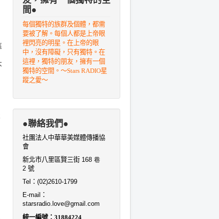
間●
每個獨特的族群及個體，都需
要被了解。每個人都是上帝眼
裡閃亮的明星。在上帝的眼
這
中，沒有障礙，只有獨特。在
；
這裡，獨特的朋友，擁有一個
大
獨特的空間。～Stars RADIO星
蹤之愛～
掌
●聯絡我們●
社團法人中華華美媒體傳播協
會
新北市八里區賢三街
168 巷
2
號
Tel
：
(02)2610-1799
E-mail
：
starsradio.love@gmail.com
統一編號：
31884224