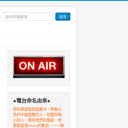
搜
搜尋
尋
網
站
文
章
●電台命名由來●
耶和華建造耶路撒冷，聚集以
色列中被趕散的人，他醫好傷
心的人，裹好他們的傷處，他
數點星宿(Stars)的數目，一一稱