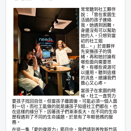
常常聽到社工夥伴
說：「曾在家園生
活過的孩子連絡
我，她遇到困難，
身邊沒有可以幫助
她的人，只想到當
初的社工姐
姐…。」於是夥伴
先安撫孩子的情
緒，再和她討論有
哪些面向需要思
考，有哪些資源可
以運用。聽到這樣
的消息，總讓我們
擔心又心疼。
當孩子在家園的時
候，社工一直努力
要孩子找回自信，但當孩子離園後，可能必須一個人面
對一切，而社工能做的就是讓孩子知道社工們都在，也
在這樣的緣分下，因著孩子們漸漸長大，在不同的生命
歷程遇到了不同的生命議題，於是有了年輕爸媽的服
務。
在這一集「愛的復原力」節目中，我們請到善牧新竹區