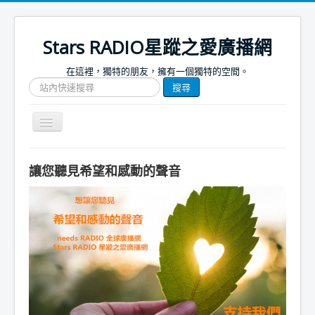
Stars RADIO星蹤之愛廣播網
在這裡，獨特的朋友，擁有一個獨特的空間。
搜
搜尋
尋
網
站
Toggle
文
Navigation
章
關於我們
讓您聽見希望和感動的聲音
首頁
捐款支持
節目表
節目簡介
節目預告