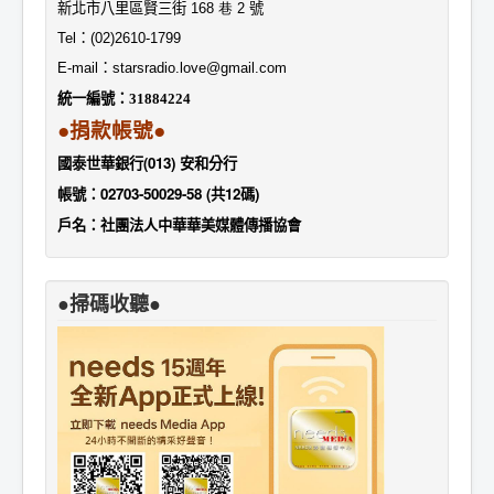
新北市八里區賢三街
168 巷 2
號
Tel
：
(02)2610-1799
E-mail
：
starsradio.love@gmail.com
統一編號：
31884224
●捐款帳號●
國泰世華銀行(013) 安和分行
帳號：02703-50029-58 (共12碼)
戶名：社團法人中華華美媒體傳播協會
●掃碼收聽●