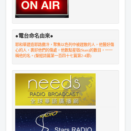
●電台命名由來●
耶和華建造耶路撒冷，聚集以色列中被趕散的人，他醫好傷
心的人，裹好他們的傷處，他數點星宿(Stars)的數目，一一
稱他的名。(聖經詩篇第一百四十七篇第2-4節)