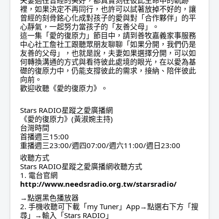
裡，如果決定不再同行，也許可以試著放掉不好的，讓
曾經的刻骨銘心化成對孩子的愛與對「合作夥伴」的平
心靜氣，一起努力當孩子的「友善父母」。
這一集「愛的復原力」節目中，請到善牧嘉義家事服務
中心社工詹社工跟聽眾朋友聊聊「如果分開，我們仍是
友善的父母」，也就是說，夫妻如果選擇分開，可以如
何轉換溝通的方式與看待彼此處境的眼光，在以愛為基
礎的復原力中，仍能支撐彼此的需求，接納、陪伴彼此
向前。
歡迎收聽《愛的復原力》。
Stars RADIO星蹤之愛廣播網
《愛的復原力》(黃淑婉主持)
台灣時間
首播週三15:00
重播週三23:00/週四07:00/週六11:00/週日23:00
收聽方式
Stars RADIO星蹤之愛廣播網收聽方式
1. 電台官網
http://www.needsradio.org.tw/starsradio/
→點選黑色播放器
2. 手機收聽可下載「my Tuner」App→點選右下方「搜
尋」→輸入「Stars RADIO」