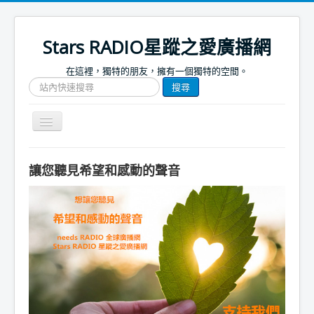
Stars RADIO星蹤之愛廣播網
在這裡，獨特的朋友，擁有一個獨特的空間。
搜
搜尋
尋
網
站
Toggle
文
Navigation
章
關於我們
讓您聽見希望和感動的聲音
首頁
捐款支持
節目表
節目簡介
節目預告