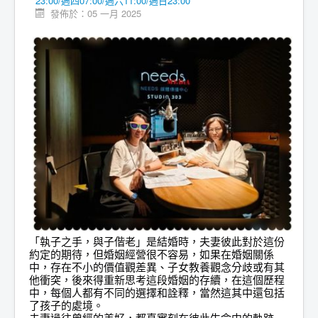
23:00/週四07:00/週六11:00/週日23:00
發佈於：05 一月 2025
「執子之手，與子偕老」是結婚時，夫妻彼此對於這份
約定的期待，但婚姻經營很不容易，如果在婚姻關係
中，存在不小的價值觀差異、子女教養觀念分歧或有其
他衝突，後來得重新思考這段婚姻的存續，在這個歷程
中，每個人都有不同的選擇和詮釋，當然這其中還包括
了孩子的處境。
夫妻過往曾經的美好，都真實刻在彼此生命中的軌跡