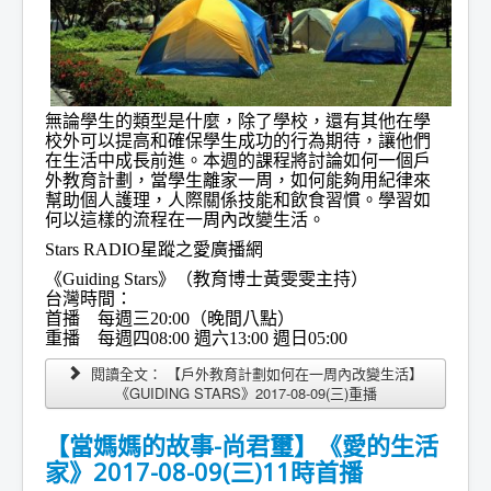
無論學生的類型是什麼，除了學校，還有其他在學
校外可以提高和確保學生成功的行為期待，讓他們
在生活中成長前進。本週的課程將討論如何一個戶
外教育計劃，當學生離家一周，如何能夠用紀律來
幫助個人護理，人際關係技能和飲食習慣。學習如
何以這樣的流程在一周內改變生活。
Stars RADIO星蹤之愛廣播網
《Guiding Stars》（教育博士黃雯雯主持）
台灣時間：
首播 每週三20:00（晚間八點）
重播 每週四08:00 週六13:00 週日05:00
閱讀全文： 【戶外教育計劃如何在一周內改變生活】
《GUIDING STARS》2017-08-09(三)重播
【當媽媽的故事-尚君璽】《愛的生活
家》2017-08-09(三)11時首播