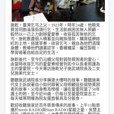
施乾，臺灣乞丐之父，1923年，時年24歲、他眼見
貧苦同胞淪落街頭行乞，生活飢病困苦無人照顧，
毅然以一己之力創辦愛愛寮，收容孤苦無依的乞
丐。施乾散盡個人積蓄並向親族借款，購買艋舺綠
町的土地，搭建草寮，收容乞丐，親自為他們清理
身體，教導他們讀書認字、養豬種菜、編笠製鞋，
學習過著自給自足的生活。
施乾後代，至今仍沿續父母對弱勢貧困者的愛心，
由當時收容乞丐的愛愛寮經營到如今以長者照護為
主的愛愛院。今天專訪施乾兒子施武靖院長及二女
兒施美代女士。
聽聽施武靖院長分享擴建大樓時的故事。聽聽施美
代女士訴說著自小如何跟著父母照顧這些弱勢貧困
者的故事，父母身教及榜樣，讓在愛愛院當了50年
護士的她，至今近90歲，仍每日至愛愛院當志工，
每天噓寒問暖為院友擺放餐具及分飯食。
歡迎收聽施家近百年慈善傳承的故事，上午11點首
播於needs RADIO與Stars RADIO星蹤之愛，良慧主