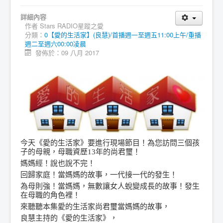
詳細內容
作者
Stars RADIO星蹤之愛
分類：
0【愛的生活家】(良慧)/首播週一至週五11:00上午/重播
週二至週六00:00凌晨
發佈於：09 八月 2017
今天
《愛的生活家》要進行現場節目！為您訪問三個孩
子的母親，母職資歷13年的尚君璽！
媽媽經！說也說不完！
回歸家庭！
當媽媽的故事，一代接一代的發生！
為母則強！當媽媽，無數讓女人蛻變成長的故事！發生
在母職的角色裡！
來聽聽
本集愛的生活家
尚君璽當
媽媽
的
故事，
良慧主持的《愛的生活家》，