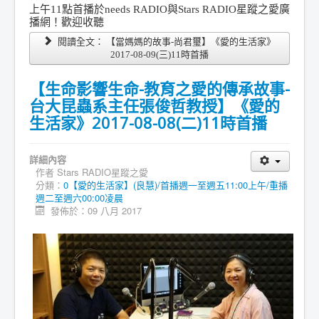
上午11點首播於needs RADIO與Stars RADIO星蹤之愛廣
播網
！
歡迎收聽
閱讀全文： 【當媽媽的故事-尚君璽】《愛的生活家》
2017-08-09(三)11時首播
【生命影響生命-教育之愛的傳承故事-
台大昆蟲系主任張俊哲教授】《愛的
生活家》2017-08-08(二)11時首播
詳細內容
作者
Stars RADIO星蹤之愛
分類：
0【愛的生活家】(良慧)/首播週一至週五11:00上午/重播
週二至週六00:00凌晨
發佈於：09 八月 2017