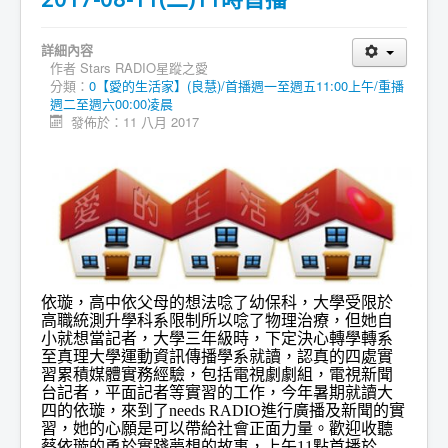
詳細內容
作者
Stars RADIO星蹤之愛
分類：
0【愛的生活家】(良慧)/首播週一至週五11:00上午/重播
週二至週六00:00凌晨
發佈於：11 八月 2017
依璇，高中依父母的想法唸了幼保科，大學受限於
高職統測升學科系限制所以唸了物理治療，但她自
小就想當記者，大學三年級時，下定決心轉學轉系
至真理大學運動資訊傳播學系就讀，認真的四處實
習累積媒體實務經驗，包括電視劇劇組，電視新聞
台記者，平面記者等實習的工作，今年暑期就讀大
四的依璇，來到了needs RADIO進行廣播及新聞的實
習，她的心願是可以帶給社會正面力量。歡迎收聽
蔡依璇的勇於實踐夢想的故事，上午11點首播於