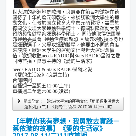
世大運的起源地是歐洲，良慧要在節目裡邀請在德
國待了十年的詹元碩教授，來談談歐洲大學生的運
動文化。任教於國立教育大學詹元碩教授，畢業於
德國波次坦大學運動醫學博士、德國科隆運動大學
預防與復健學系運動科學碩士， 同時他取得德國聯
邦運動委員會- 運動治療師執照 。詹元碩教授本身也
是運動選手，又專攻運動醫學，他要由不同的角度
來談談，歐洲大學生的運動文化與世大運理念價
值，歡迎收聽needs RADIO與Stars RADIO星蹤之愛
同時首播，良慧主持的《愛的生活家》
needs RADIO & Stars RADIO星蹤之愛
《愛的生活家》(良慧主持)
台灣時間
首播週一至週五11:00(上午)
重播週二至週六00:00(凌晨)
閱讀全文： 【歐洲大學生的運動文化「用愛過生活世大
運系列」(二)】《愛的生活家》2017-08-14(一)11時
【年輕的我有夢想，我勇敢去實踐－
蔡依璇的故事】《愛的生活家》
2017-08-11(二)11時首播