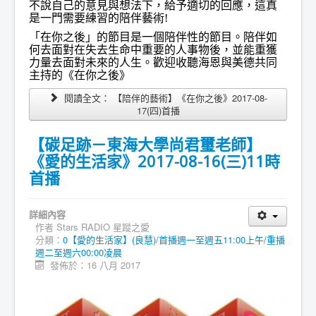
不說自己的意見與想法下，給予適切的回應，這真
是一門需要練習的陪伴藝術!
「在你之後」的節目是一個陪伴性的節目。陪伴如
何去面對在失去生命中重要的人事物後，並能重獲
力量去面對未來的人生。歡迎收聽海恩與美德共同
主持的《在你之後》
閱讀全文： 【陪伴的藝術】《在你之後》2017-08-
17(四)首播
【碳足跡－東海大學尚君璽老師】
《愛的生活家》2017-08-16(三)11時
首播
詳細內容
作者
Stars RADIO 星蹤之愛
分類：
0【愛的生活家】(良慧)/首播週一至週五11:00上午/重播
週二至週六00:00凌晨
發佈於：16 八月 2017