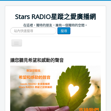
Stars RADIO星蹤之愛廣播網
在這裡，獨特的朋友，擁有一個獨特的空間。
搜
搜尋
尋
網
站
Toggle
文
Navigation
章
關於我們
讓您聽見希望和感動的聲音
首頁
捐款支持
節目表
節目簡介
節目預告