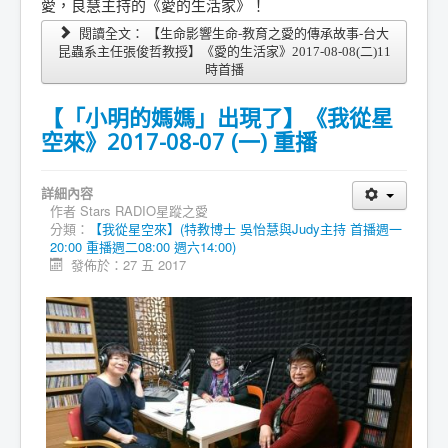
愛，良慧主持的《愛的生活家》！
閱讀全文： 【生命影響生命-教育之愛的傳承故事-台大
昆蟲系主任張俊哲教授】《愛的生活家》2017-08-08(二)11
時首播
【「小明的媽媽」出現了】《我從星
空來》2017-08-07 (一) 重播
詳細內容
作者
Stars RADIO星蹤之愛
分類：
【我從星空來】(特教博士 吳怡慧與Judy主持 首播週一
20:00 重播週二08:00 週六14:00)
發佈於：27 五 2017