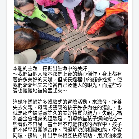
本週的主題：挖掘出生命中的美好
～我們每個人原本都是上帝的精心傑作，身上都有
著許多美好的天賦，但成長過程中的諸多挫折，使
我們漸漸地失去欣賞自己及他人的眼光，而這些珍
寶也慢慢地被掩蓋起來～
這幾年透過許多體驗式的冒險活動，來激發、培養
失去父親、母親或雙親的孩子許多內在的潛能，也
就是那些被隱藏許久的美好特質與能力。失親兒福
利基金會親身的經驗是，引導這些孩子邁向完成一
些看似不容易，甚至是不可能任務的過程中，孩子
們不僅學習團隊合作、問題解決的相關知能，學會
同理、接納、伸出手來相互扶持幫助、用加油來激