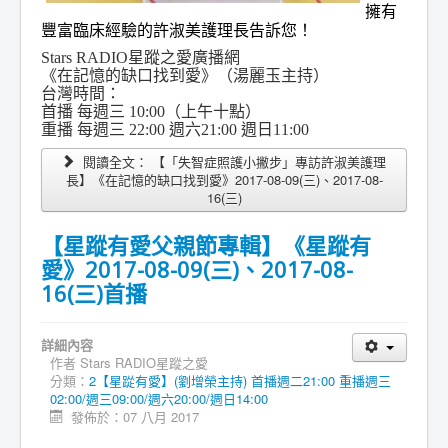
擁有
豐富臨床經驗的許淑美護理長告訴您！
Stars RADIO星蹤之愛廣播網
《在記憶的缺口找到愛》（湯麗玉主持）
台灣時間：
首播 每週三 10:00（上午十點）
重播 每週三 22:00 週六21:00 週日11:00
閱讀全文： 【「失智症照護小撇步」專訪許淑美護理
長】《在記憶的缺口找到愛》2017-08-09(三)、2017-08-
16(三)
【星蹤有愛父親節專輯】《星蹤有
愛》2017-08-09(三)、2017-08-
16(三)首播
詳細內容
作者
Stars RADIO星蹤之愛
分類：
2【星踨有愛】(劉增榮主持) 首播週二21:00 重播週三
02:00/週三09:00/週六20:00/週日14:00
發佈於：07 八月 2017