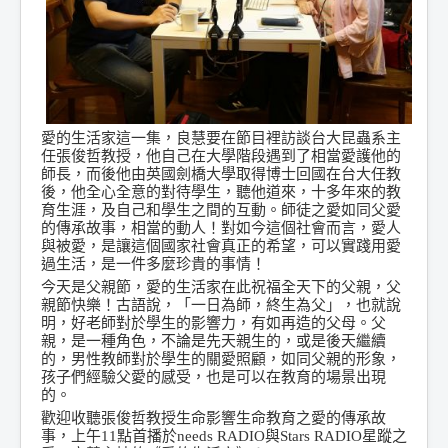
愛的生活家這一集，良慧要在節目裡訪談台大昆蟲系主
任張俊哲教授，他自己在大學階段遇到了相當愛護他的
師長，而後他由英國劍橋大學取得博士回國在台大任教
後，他全心全意的對待學生，聽他道來，十多年來的教
育生涯，及自己和學生之間的互動。師徒之愛如同父愛
的傳承故事，相當的動人！對如今這個社會而言，愛人
與被愛，是讓這個國家社會真正的希望，可以實踐用愛
過生活，是一件多麼珍貴的事情！
今天是父親節，愛的生活家在此祝福全天下的父親，父
親節快樂！古語說，「一日為師，終生為父」，也就說
明，好老師對於學生的影響力，有如再造的父母。父
親，是一種角色，不論是先天親生的，或是後天繼續
的，男性教師對於學生的關愛照顧，如同父親的形象，
孩子們經驗父愛的感受，也是可以在教育的場景出現
的。
歡迎收聽張俊哲教授生命影響生命教育之愛的傳承故
事，上午11點首播於needs RADIO與Stars RADIO星蹤之