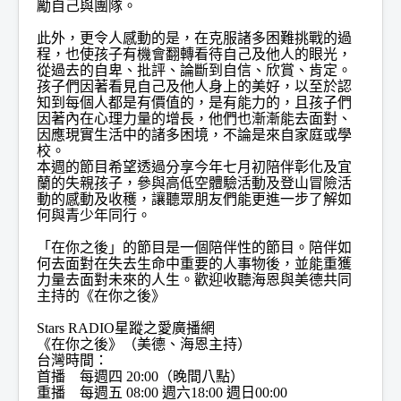
勵自己與團隊。
此外，更令人感動的是，在克服諸多困難挑戰的過
程，也使孩子有機會翻轉看待自己及他人的眼光，
從過去的自卑、批評、論斷到自信、欣賞、肯定。
孩子們因著看見自己及他人身上的美好，以至於認
知到每個人都是有價值的，是有能力的，且孩子們
因著內在心理力量的增長，他們也漸漸能去面對、
因應現實生活中的諸多困境，不論是來自家庭或學
校。
本週的節目希望透過分享今年七月初陪伴彰化及宜
蘭的失親孩子，參與高低空體驗活動及登山冒險活
動的感動及收穫，讓聽眾朋友們能更進一步了解如
何與青少年同行。
「在你之後」的節目是一個陪伴性的節目。陪伴如
何去面對在失去生命中重要的人事物後，並能重獲
力量去面對未來的人生。歡迎收聽海恩與美德共同
主持的《在你之後》
Stars RADIO星蹤之愛廣播網
《在你之後》（美德、海恩主持）
台灣時間：
首播 每週四 20:00（晚間八點）
重播 每週五 08:00 週六18:00 週日00:00