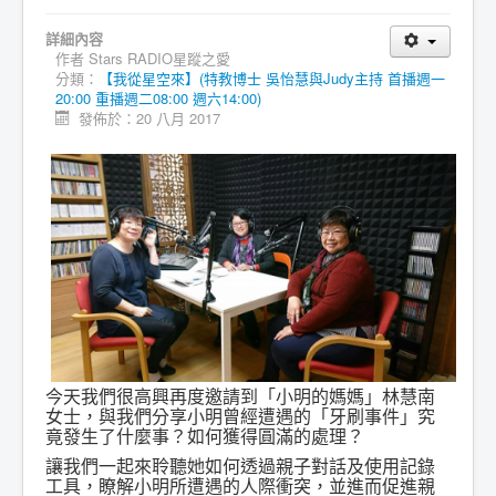
詳細內容
作者
Stars RADIO星蹤之愛
分類：
【我從星空來】(特教博士 吳怡慧與Judy主持 首播週一
20:00 重播週二08:00 週六14:00)
發佈於：20 八月 2017
今天我們很高興再度邀請到「小明的媽媽」林慧南
女士，與我們分享小明曾經遭遇的「牙刷事件」究
竟發生了什麼事？如何獲得圓滿的處理？
讓我們一起來聆聽她如何透過親子對話及使用記錄
工具，瞭解小明所遭遇的人際衝突，並進而促進親