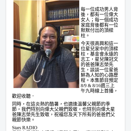
每一位成功男人背
後，都有一位偉大
女人；每一個成功
家庭背後都有一位
默默付出的頂樑
柱。
今天很高興和這一
位星兒家中的頂樑
柱，基金會永遠的
志工，星兒陳冠文
的爸爸陳志榮先
生，談談一位星爸
鮮為人知的心路歷
程。本集節目預定
8/9 & 8/16週三上
午九時線上首播，
歡迎收聽．
同時，在這炎熱的酷暑，也適逢溫馨父親節的季
節，我們特別向偉大父親們致敬，也特別向偉大星
爸陳志榮先生致敬，祝福您及天下所有的爸爸們父
親節快樂。
Stars RADIO