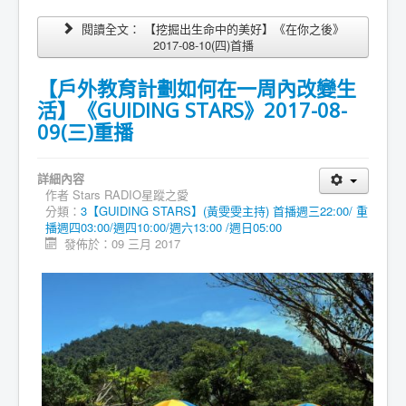
閱讀全文： 【挖掘出生命中的美好】《在你之後》
2017-08-10(四)首播
【戶外教育計劃如何在一周內改變生
活】《GUIDING STARS》2017-08-
09(三)重播
詳細內容
作者
Stars RADIO星蹤之愛
分類：
3【GUIDING STARS】(黃雯雯主持) 首播週三22:00/ 重
播週四03:00/週四10:00/週六13:00 /週日05:00
發佈於：09 三月 2017