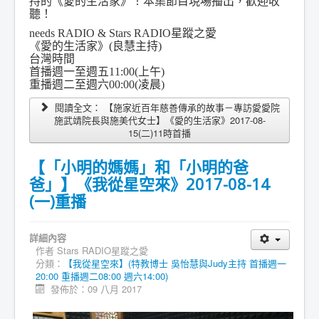
持的《愛的生活家》！本集節目現場播出，歡迎收
聽！
needs RADIO & Stars RADIO星蹤之愛
《愛的生活家》(良慧主持)
台灣時間
首播週一至週五11:00(上午)
重播週二至週六00:00(凌晨)
閱讀全文： 【施家近百年慈善傳承的故事－專訪愛愛院
施武靖院長與施美代女士】《愛的生活家》2017-08-
15(二)11時首播
【「小明的媽媽」和「小明的爸
爸」】《我從星空來》2017-08-14
(一)重播
詳細內容
作者
Stars RADIO星蹤之愛
分類：
【我從星空來】(特教博士 吳怡慧與Judy主持 首播週一
20:00 重播週二08:00 週六14:00)
發佈於：09 八月 2017