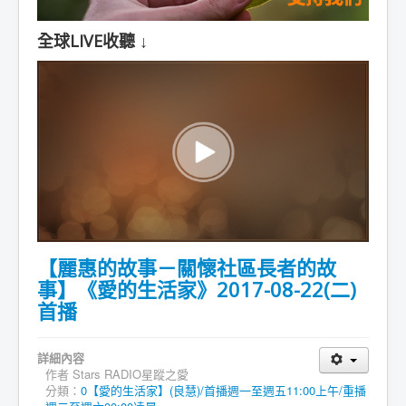
全球LIVE收聽 ↓
【麗惠的故事－關懷社區長者的故
事】《愛的生活家》2017-08-22(二)
首播
詳細內容
作者
Stars RADIO星蹤之愛
分類：
0【愛的生活家】(良慧)/首播週一至週五11:00上午/重播