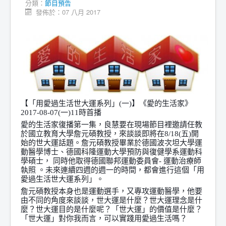
分類：
節目預告
發佈於：07 八月 2017
【「用愛過生活世大運系列」(一)】《愛的生活家》
2017-08-07(一)11時首播
愛的生活家復播第一集，良慧要在現場節目裡邀請任教
於國立教育大學詹元碩教授，來談談即將在8/18(五)開
始的世大運話題。詹元碩教授畢業於德國波次坦大學運
動醫學博士、德國科隆運動大學預防與復健學系運動科
學碩士， 同時他取得德國聯邦運動委員會- 運動治療師
執照 。未來連續四週的週一的時間，都會進行這個「用
愛過生活世大運系列」。
詹元碩教授本身也是運動選手，又專攻運動醫學，他要
由不同的角度來談談，世大運是什麼？世大運理念是什
麼？世大運目的是什麼呢？「世大運」的價值是什麼？
「世大運」對你我而言，可以實踐用愛過生活嗎？