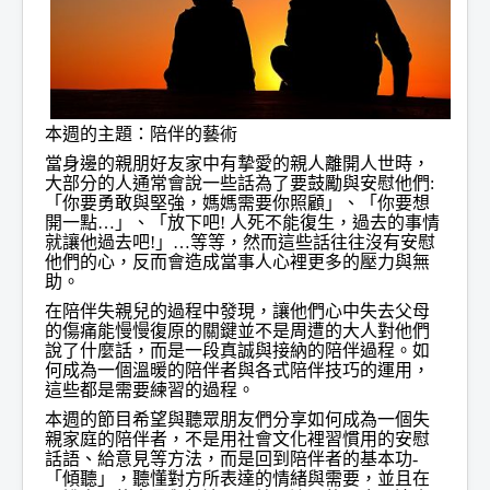
本週的主題：陪伴的藝術
當身邊的親朋好友家中有摯愛的親人離開人世時，
大部分的人通常會說一些話為了要鼓勵與安慰他們:
「你要勇敢與堅強，媽媽需要你照顧」、「你要想
開一點…」、「放下吧! 人死不能復生，過去的事情
就讓他過去吧!」…等等，然而這些話往往沒有安慰
他們的心，反而會造成當事人心裡更多的壓力與無
助。
在陪伴失親兒的過程中發現，讓他們心中失去父母
的傷痛能慢慢復原的關鍵並不是周遭的大人對他們
說了什麼話，而是一段真誠與接納的陪伴過程。如
何成為一個溫暖的陪伴者與各式陪伴技巧的運用，
這些都是需要練習的過程。
本週的節目希望與聽眾朋友們分享如何成為一個失
親家庭的陪伴者，不是用社會文化裡習慣用的安慰
話語、給意見等方法，而是回到陪伴者的基本功-
「傾聽」，聽懂對方所表達的情緒與需要，並且在