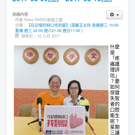
詳細內容
作者
Stars RADIO星蹤之愛
分類：
【在記憶的缺口找到愛】(湯麗玉主持 首播週三 10:00
重播 週三 22:00 週六21:00 週日11:00 )
發佈於：12 八月 2017
什麼
是
「疼
痛護
理評
估」
？要
如何
保健
失智
者的
口腔
衛生
呢？
星期
三讓