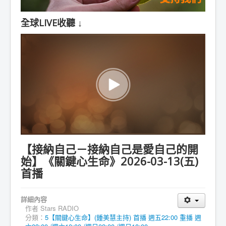
全球LIVE收聽 ↓
【接納自己－接納自己是愛自己的開
始】《關鍵心生命》2026-03-13(五)
首播
詳細內容
作者
Stars RADIO
分類：
5【關鍵心生命】(鍾美慧主持) 首播 週五22:00 重播 週