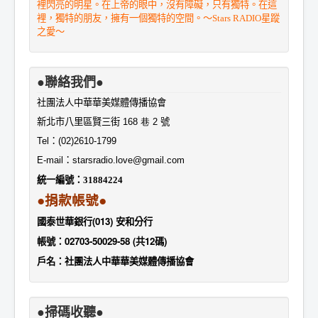
裡閃亮的明星。在上帝的眼中，沒有障礙，只有獨特。在這
裡，獨特的朋友，擁有一個獨特的空間。～Stars RADIO星蹤
之愛～
●聯絡我們●
社團法人中華華美媒體傳播協會
新北市八里區賢三街
168 巷 2
號
Tel
：
(02)2610-1799
E-mail
：
starsradio.love@gmail.com
統一編號：
31884224
●捐款帳號●
國泰世華銀行(013) 安和分行
帳號：02703-50029-58 (共12碼)
戶名：社團法人中華華美媒體傳播協會
●掃碼收聽●