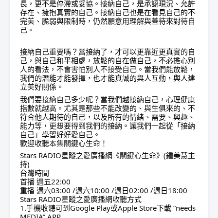
長，更不是停滯或妥協。接納自己，是承認現況、允許
存在、擁抱真實的自己。接納自己也是在看見自己的不
完美、脆弱與限制時，仍然願意用理解與善待來對待自
己。
接納自己重要嗎？當接納了，才可以更靠近更真實的自
己，與自己和平相處，放鬆的自在做自己，不必擔心別
人的看法，不會害怕別人不接受自己。當我們能放鬆，
我們的潛能才能發揮，也才能真誠的與人互動，與人建
立美好關係。
我們要接納自己多少呢？當我們越接納自己，心理健康
指數就越高。尤其是那些不能改變的、與生俱來的、不
符合他人期待的自己，以及所有的情緒、需要、興趣、
能力等，更想要得到我們的接納。讓我們一起從「接納
自己」學習好好愛自己。
歡迎收聽本集關鍵心生命！
Stars RADIO星蹤之愛廣播網《關鍵心生命》(鍾美慧主
持)
台灣時間
首播 週五22:00
重播 週六03:00 /週六10:00 /週日02:00 /週日18:00
Stars RADIO星蹤之愛廣播網收聽方式
1.手機收聽可到Google Play或Apple Store下載 ”needs
MEDIA” APP