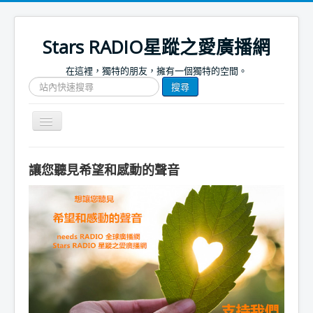
Stars RADIO星蹤之愛廣播網
在這裡，獨特的朋友，擁有一個獨特的空間。
搜
搜尋
尋
網
站
Toggle
文
Navigation
章
關於我們
讓您聽見希望和感動的聲音
首頁
捐款支持
節目表
節目簡介
節目預告