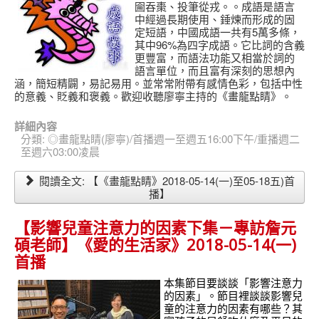
圇吞棗、投筆從戎。。成語是語言
中經過長期使用、錘煉而形成的固
定短語，中國成語一共有5萬多條，
其中96%為四字成語。它比詞的含義
更豐富，而語法功能又相當於詞的
語言單位，而且富有深刻的思想內
涵，簡短精闢，易記易用。並常常附帶有感情色彩，包括中性
的意義、貶義和褒義。歡迎收聽廖寧主持的《畫龍點睛》。
詳細內容
分類:
◎畫龍點睛(廖寧)/首播週一至週五16:00下午/重播週二
至週六03:00凌晨
閱讀全文: 【《畫龍點睛》2018-05-14(一)至05-18五)首
播】
【影響兒童注意力的因素下集－專訪詹元
碩老師】《愛的生活家》2018-05-14(一)
首播
本集節目要談談「影響注意力
的因素」。節目裡談談影響兒
童的注意力的因素有哪些？其