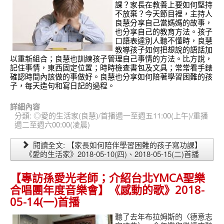
課？家長在教養上要如何堅持
不放棄？今天節目裡，主持人
良慧分享自己當媽媽的故事，
也分享自己的教育方法。孩子
口語表達別人聽不懂時，良慧
教導孩子如何把想說的語話加
以重新組合；良慧也訓練孩子管理自己事情的方法。比方說，
記住事情，
東西固定位置；時時檢查書包及文具；常常看手錶
確認時間內該做的事做好。
良慧也分享如何陪著學習困難的孩
子，每天造句和寫日記的過程。
詳細內容
分類:
◎愛的生活家(良慧)/首播週一至週五11:00(上午)/重播
週二至週六00:00(凌晨)
閱讀全文: 【家長如何陪伴學習困難的孩子寫功課】
《愛的生活家》2018-05-10(四)、2018-05-15(二)首播
【專訪孫愛光老師；介紹台北YMCA聖樂
合唱團年度音樂會】《感動的歌》2018-
05-14(一)首播
聽了去年布拉姆斯的〈德意志