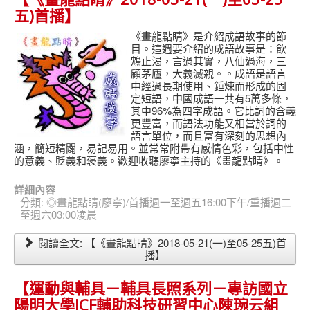
五)首播】
《畫龍點睛》是介紹成語故事的節
目。這週要介紹的成語故事是：飲
鴆止渴，言過其實，八仙過海，三
顧茅廬，大義滅親。。成語是語言
中經過長期使用、錘煉而形成的固
定短語，中國成語一共有5萬多條，
其中96%為四字成語。它比詞的含義
更豐富，而語法功能又相當於詞的
語言單位，而且富有深刻的思想內
涵，簡短精闢，易記易用。並常常附帶有感情色彩，包括中性
的意義、貶義和褒義。歡迎收聽廖寧主持的《畫龍點睛》。
詳細內容
分類:
◎畫龍點睛(廖寧)/首播週一至週五16:00下午/重播週二
至週六03:00凌晨
閱讀全文: 【《畫龍點睛》2018-05-21(一)至05-25五)首
播】
【運動與輔具－輔具長照系列－專訪國立
陽明大學ICF輔助科技研習中心陳琬云組