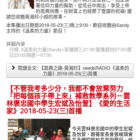
著信仰力量的幫助，從低谷中爬出，享受上帝
的恩典供應，在財富上也經歷了豐盛的祝福! 邀
請您收聽黃湘珍小姐的故事。
本集播出日期是2018-05-23(三)晚上9:00，歡迎收聽由Sandy
主持的《溫柔的力量》節目！
詳細內容
分類:
3溫柔的力量(Sandy)/首播週三21:00/重播週四07:00/週
日23:00/隔週一07:00
閱讀全文: 【恩典之路-黃湘珍】needsRADIO《溫柔的
力量》2018-05-23(三)首播
【不管我考多少分，我都不會放棄努力
「把每個孩子帶上來」補救教學系列－雲
林褒忠國中學生宏斌及怡萱】《愛的生活
家》2018-05-23(三)首播
今天雲林褒忠國中的學生宏斌
及怡萱，跟著家長會張峻璜會
長及陳眧龍校長來到節目，談