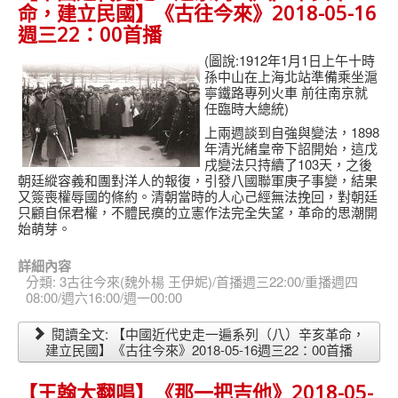
命，建立民國】《古往今來》2018-05-16
週三22：00首播
(圖說:1912年1月1日上午十時
孫中山在上海北站準備乘坐滬
寧鐵路專列火車 前往南京就
任臨時大總統)
上兩週談到自強與變法，1898
年清光緒皇帝下詔開始，這戊
戌變法只持續了103天，之後
朝廷縱容義和團對洋人的報復，引發八國聯軍庚子事變，結果
又簽喪權辱國的條約。清朝當時的人心己經無法挽回，對朝廷
只顧自保君權，不體民瘼的立憲作法完全失望，革命的思潮開
始萌芽。
詳細內容
分類:
3古往今來(魏外楊 王伊妮)/首播週三22:00/重播週四
08:00/週六16:00/週一00:00
閱讀全文: 【中國近代史走一遍系列（八）辛亥革命，
建立民國】《古往今來》2018-05-16週三22：00首播
【王翰大翻唱】《那一把吉他》2018-05-