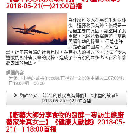
2018-05-21(一)21:00首播
為什麼許多人在事業生涯退休
後，選擇移民海外？依親是一
個最主要的原因，期望與子女
團聚，也願意發揮餘熱，幫助
照顧年幼的孫輩。
但這也許
只是表面的因素，.不可否
認，近年來台灣的社會氛圍，在有心人的操弄下，形成了令人
遺憾仇視外省長輩的民粹，造成了不言說的眾多老人在暮年離
鄉去國的原因。
詳細內容
分類:
1小童的故事(needs)/首播週一21:00/重播週二07:00/週
日19:00/週一06:00
閱讀全文: 【暮年的移民與海歸們】《小童的故事》
2018-05-21(一)21:00首播
【廚藝大師分享食物的發酵－專訪生態廚
藝家朱真女士】《健康大數據》2018-05-
21(一) 18:00首播