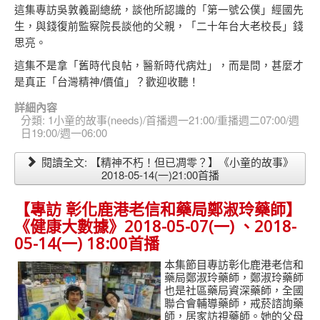
這集專訪吳敦義副總統，談他所認識的「第一號公僕」經國先
生，與錢復前監察院長談他的父親，「二十年台大老校長」錢
思亮。
這集不是拿「舊時代良帖，醫新時代病灶」，而是問，甚麼才
是真正「台灣精神/價值」？歡迎收聽！
詳細內容
分類:
1小童的故事(needs)/首播週一21:00/重播週二07:00/週
日19:00/週一06:00
閱讀全文: 【精神不朽！但已凋零？】《小童的故事》
2018-05-14(一)21:00首播
【專訪 彰化鹿港老信和藥局鄭淑玲藥師】
《健康大數據》2018-05-07(一) 、2018-
05-14(一) 18:00首播
本集節目專訪彰化鹿港老信和
藥局鄭淑玲藥師，鄭淑玲藥師
也是社區藥局資深藥師，全國
聯合會輔導藥師，戒菸諮詢藥
師，居家訪視藥師。她的父母