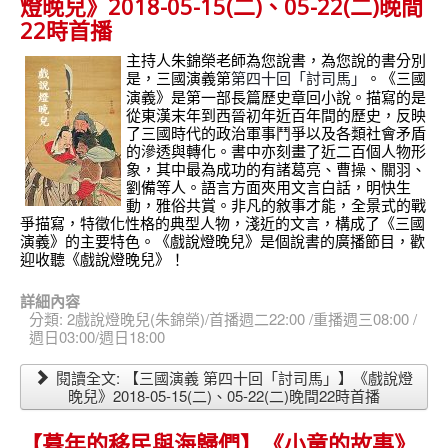
燈晚兒》2018-05-15(二)、05-22(二)晚間
22時首播
主持人朱錦榮老師為您說書，為您說的書分別
是，三國演義第
。《
三國
第四十回「討司馬」
演義》是第一部長篇歷史章回小說。描寫的是
從東漢末年到西晉初年近百年間的歷史，反映
了三國時代的政治軍事鬥爭以及各類社會矛盾
的滲透與轉化。書中亦刻畫了近二百個人物形
象，其中最為成功的有諸葛亮、曹操、關羽、
劉備等人。語言方面夾用文言白話，明快生
動，雅俗共賞。非凡的敘事才能，全景式的戰
爭描寫，特徵化性格的典型人物，淺近的文言，構成了《三國
演義》的主要特色。《戲說燈晚兒》是個說書的廣播節目，歡
迎收聽《戲說燈晚兒》！
詳細內容
分類:
2戲說燈晚兒(朱錦榮)/首播週二22:00 /重播週三08:00 /
週日03:00/週日18:00
閱讀全文: 【三國演義 第四十回「討司馬」】《戲說燈
晚兒》2018-05-15(二)、05-22(二)晚間22時首播
【暮年的移民與海歸們】《小童的故事》