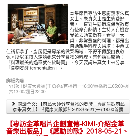
本集節目專訪生態廚藝家朱真
女士。朱真女士是生態愛好
者，一直對生態環境保護教育
有使命有熱情！主持人有機會
受邀去她家做客，看見一大
桌，非常豐盛的料理，都是出
自她親手料理與烘培！中西式
佳餚都拿手，廚房更是專業的做菜場域，不得不佩服由衷敬
佩。所以主持人邀請她來分享食物的料理。有句話很感動：
「料理最美的過程就在於時間」，今天要請朱真女士來分享
「食物發酵 fermentation」。
詳細內容
分類:
1健康大數據(王勇堯)/首播週一18:00/重播週二05:00/週
六13:00/週日22:00
閱讀全文: 【廚藝大師分享食物的發酵－專訪生態廚藝
家朱真女士】《健康大數據》2018-05-21(一) 18:00首播
【專訪金革唱片企劃宣傳-KIMI-介紹金革
音樂出版品】《感動的歌》2018-05-21、