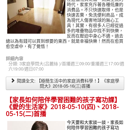
時代，家家充斥著各種低廉的
消費品。不只快速取得，也是
快速丟棄，免洗便利商品，成
為現代人傷害地球的無心工
具！其實，有很多人已經從過
多的堆疊物品中找不到快樂，
反而在壓迫中身心不適。過去
總以為有錢可以買到想要的東西，就是幸福快樂！然而在愈買
愈空虛中，有了覺悟！
詳細內容
分類:
3家庭學問大(吕麗絲 )/首播週三09:00/重播週三17:00/週
六19:00/週日07:00
閱讀全文: 【極簡生活中的家庭消費科學！】《家庭學
問大》2018-05-16(三)首播
【家長如何陪伴學習困難的孩子寫功課】
《愛的生活家》2018-05-10(四)、2018-
05-15(二)首播
今天要和大家談一談，家長如
何陪伴學習困難的孩子寫功