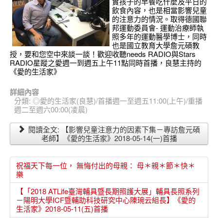
實孩子的早餐吃什麼及平日的
飲食內容，也是相當影響兒童
的注意力的情況。取得德國聯
邦運動委員會- 運動治療師執
照多年的運動醫學博士，同時
也是國立教育大學詹元碩教
授，要和您空中來談一談！
歡迎收聽needs RADIO與Stars
RADIO星蹤之愛週一到週五上午11點同時首播，良慧主持的
《愛的生活家》
詳細內容
分類:
◎愛的生活家(良慧)/首播週一至週五11:00(上午)/重播
週二至週六00:00(凌晨)
閱讀全文: 【影響兒童注意力的因素下集－專訪詹元碩
老師】《愛的生活家》2018-05-14(一)首播
祝福天下每一位， 無悔付出的母親： 母＊親＊節＊快＊
樂
【「2018 ATLife臺灣輔具暨長期照護大展」輔具長照系列
－陽明大學ICF暨輔助科技研究中心陳琬云組長】《愛的
生活家》2018-05-11(五)首播