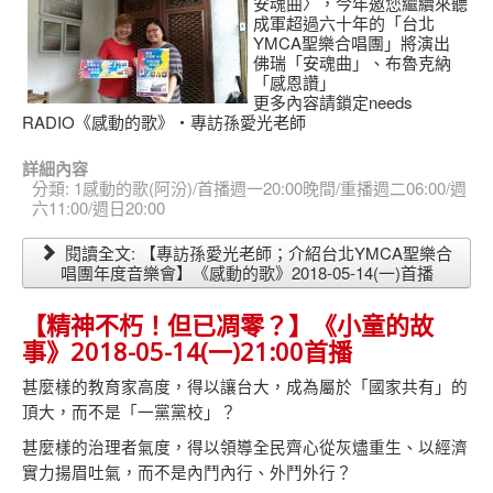
安魂曲〉，今年邀您繼續來聽
成軍超過六十年的「台北
YMCA聖樂合唱團」將演出
佛瑞「安魂曲」、布魯克納
「感恩讚」
更多內容請鎖定needs
RADIO《感動的歌》‧專訪孫愛光老師
詳細內容
分類:
1感動的歌(阿汾)/首播週一20:00晚間/重播週二06:00/週
六11:00/週日20:00
閱讀全文: 【專訪孫愛光老師；介紹台北YMCA聖樂合
唱團年度音樂會】《感動的歌》2018-05-14(一)首播
【精神不朽！但已凋零？】《小童的故
事》2018-05-14(一)21:00首播
甚麼樣的教育家高度，得以讓台大，成為屬於「國家共有」的
頂大，而不是「一黨黨校」？
甚麼樣的治理者氣度，得以領導全民齊心從灰燼重生、以經濟
實力揚眉吐氣，而不是內鬥內行、外鬥外行？