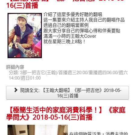
16(三)首播
介紹了這麼多優秀好聽的翻唱
這一集要來介紹主持人我自己的翻唱作品
透過自己的翻唱當案例
跟大家分享自己的彈唱心得和伴奏要點
滿滿一小時的王翰大Cover
就在星期三晚上8點！
詳細內容
分類:
3那一把吉它(王翰)/首播週三20:00/重播週四06:00/週六
14:00/週日01:00
閱讀全文: 【王翰大翻唱】《那一把吉他》2018-05-
16(三)首播
【極簡生活中的家庭消費科學！】《家庭
學問大》2018-05-16(三)首播
在這個物質泛濫，消費主流的