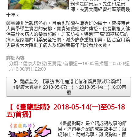
親也是開藥局。先生也是藥
師，夫妻共同經營社區藥局幾
十年。
鄭藥師非常親切熱心，目前也就讀在職專班的碩士，曾接待台
大藥學學生實習的安排，寶貴知識經驗的傳授。也長期投入健
保高診次病人的藥事照顧，居家訪視。特別"三高"如糖尿病的
病人及家屬的用藥安全把關，減少許多重複用藥，因合宜用藥
更最後大大降低了病人及照顧者每年門診看診次數。
詳細內容
分類:
1健康大數據(王勇堯)/首播週一18:00/重播週二05:00/週
六13:00/週日22:00
閱讀全文: 【專訪 彰化鹿港老信和藥局鄭淑玲藥師】
《健康大數據》2018-05-07(一) 、2018-05-14(一) 18:00首
播
【《畫龍點睛》2018-05-14(一)至05-18
五)首播】
《畫龍點睛》是介紹成語故事的節
目。這週要介紹的成語故事是：縱
虎歸山、助紂為孽、雞鳴狗盜、囫