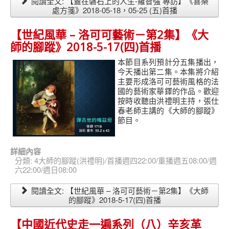
閱讀全文: 【蓋在磐石上的人生-羅智強 專訪】《喜樂
處方箋》2018-05-18，05-25 (五)首播
【世紀風華 – 洛可可藝術－第2集】《大
師的腳蹤》2018-5-17(四)首播
本節目系列預計分五集播出，
今天播出第二集。本集將介紹
主要形成洛可可藝術風格的法
國的藝術家華鐸的作品
。
歡迎
按時收聽由洪禮明主持，張仕
春老師主講的《大師的腳蹤》
節目。
詳細內容
分類:
4大師的腳蹤(洪禮明)/首播週四22:00/重播週五08:00/週
六22:00/週日08:00
閱讀全文: 【世紀風華 – 洛可可藝術－第2集】《大師
的腳蹤》2018-5-17(四)首播
【中國近代史走一遍系列（八）辛亥革