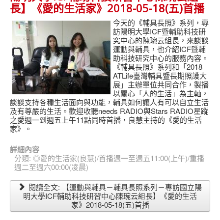
長】《愛的生活家》2018-05-18(五)首播
今天的《輔具長照》系列，專
訪陽明大學ICF暨輔助科技研
究中心的陳琬云組長，來談談
運動與輔具，也介紹ICF暨輔
助科技研究中心的服務內容。
《輔具長照》系列和「2018
ATLife臺灣輔具暨長期照護大
展」主辦單位共同合作，製播
以關心「人的生活」為主軸，
談談支持各種生活面向與功能，輔具如何讓人有可以自立生活
及有尊嚴的生活。歡迎收聽needs RADIO與Stars RADIO星蹤
之愛週一到週五上午11點同時首播，良慧主持的《愛的生活
家》。
詳細內容
分類:
◎愛的生活家(良慧)/首播週一至週五11:00(上午)/重播
週二至週六00:00(凌晨)
閱讀全文: 【運動與輔具－輔具長照系列－專訪國立陽
明大學ICF輔助科技研習中心陳琬云組長】《愛的生活
家》2018-05-18(五)首播