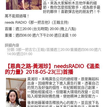
品，來為大家解析木吉他伴奏的細
節，教你怎麼搭配歌手，成為歌手最
好的夥伴！喜歡彈吉他的朋友們！千
萬不能錯過囉！
needs RADIO《那一把吉他》(王翰主持)
首播：週三20:00 (台北時間) 20:00 (晚上八點)
重播：週四06:00 週六下午2:00 週日凌晨 1:00
詳細內容
分類:
3那一把吉它(王翰)/首播週三20:00/重播週四06:00/週六
14:00/週日01:00
【恩典之路-黃湘珍】needsRADIO《溫柔
的力量》2018-05-23(三)首播
黃湘珍，禾略廣告公司的總經理，原是舞蹈科
出身，因緣際會之下進入廣告行業，憑著自己
的努力及好強的個性，年紀輕輕就自己創業，
一開始相當成功，但隨著大環境的改變，公司
陷入經營與財務危機，使她精神上飽受壓力。
後來她藉著禱告釋放內心的壓力，並且放下名
利和財富的追求，她不再只是靠自己，而是靠