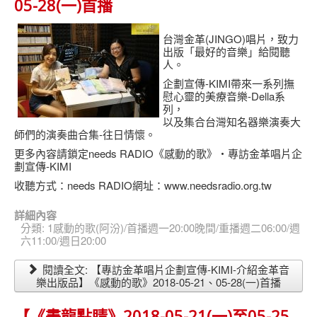
05-28(一)首播
台灣金革(JINGO)唱片，致力
出版「最好的音樂」給閱聽
人。
企劃宣傳-KIMI帶來一系列撫
慰心靈的美療音樂-Della系
列，
以及集合台灣知名器樂演奏大
師們的演奏曲合集-往日情懷。
更多內容請鎖定needs RADIO《感動的歌》‧專訪金革唱片企
劃宣傳-KIMI
收聽方式：needs RADIO網址：www.needsradio.org.tw
詳細內容
分類:
1感動的歌(阿汾)/首播週一20:00晚間/重播週二06:00/週
六11:00/週日20:00
閱讀全文: 【專訪金革唱片企劃宣傳-KIMI-介紹金革音
樂出版品】《感動的歌》2018-05-21、05-28(一)首播
【《畫龍點睛》2018-05-21(一)至05-25