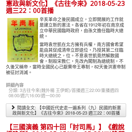
憲政與新文化】《古往今來》2018-05-23
週三22：00首播
辛亥革命之後民國成立，立即開展的工作就
1912
是建立新的憲法。各省在
年初在南京成
立中華民國臨時政府，由孫文擔任臨時大總
統。
當時袁世凱在北方擁有兵權，南方國會希望
能由其促成清帝立即退位，乃授其第二任臨
時大總統之，位。不意袁世凱竟然解散國
會，制殺宋教仁，先改內閣制為總統制，不
82
久後又稱帝，當時全國民心己厭棄帝王專制，
天後洪憲帝制
被征討消滅。
詳細內容
分類:
3古往今來(魏外楊 王伊妮)/首播週三22:00/重播週四
08:00/週六16:00/週一00:00
閱讀全文: 【中國近代史走一遍系列（九）民國的新憲
政與新文化】《古往今來》2018-05-23 週三22：00首播
【三國演義 第四十回「討司馬」】《戲說