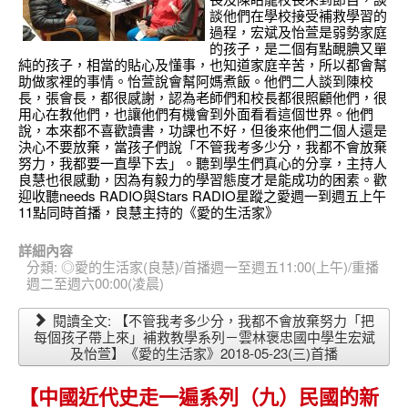
談他們在學校接受補救學習的
過程，宏斌及怡萱是弱勢家庭
的孩子，是二個有點靦腆又單
純的孩子，相當的貼心及懂事，也知道家庭辛苦，所以都會幫
助做家裡的事情。怡萱說會幫阿媽煮飯。他們二人談到陳校
長，張會長，都很感謝，認為老師們和校長都很照顧他們，很
用心在教他們，也讓他們有機會到外面看看這個世界。他們
說，本來都不喜歡讀書，功課也不好，但後來他們二個人還是
決心不要放棄，當孩子們說「不管我考多少分，我都不會放棄
努力，我都要一直學下去」。聽到學生們真心的分享，主持人
良慧也很感動，因為有毅力的學習態度才是能成功的困素。歡
迎收聽needs RADIO與Stars RADIO星蹤之愛週一到週五上午
11點同時首播，良慧主持的《愛的生活家》
詳細內容
分類:
◎愛的生活家(良慧)/首播週一至週五11:00(上午)/重播
週二至週六00:00(凌晨)
閱讀全文: 【不管我考多少分，我都不會放棄努力「把
每個孩子帶上來」補救教學系列－雲林褒忠國中學生宏斌
及怡萱】《愛的生活家》2018-05-23(三)首播
【中國近代史走一遍系列（九）民國的新