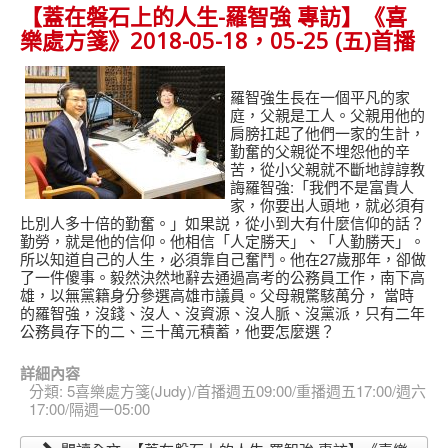
【蓋在磐石上的人生-羅智強 專訪】《喜
樂處方箋》2018-05-18，05-25 (五)首播
羅智強生長在一個平凡的家
庭，父親是工人。父親用他的
肩膀扛起了他們一家的生計，
勤奮的父親從不埋怨他的辛
苦，從小父親就不斷地諄諄教
誨羅智強:「我們不是富貴人
家，你要出人頭地，就必須有
比別人多十倍的勤奮。」如果説，從小到大有什麼信仰的話？
勤勞，就是他的信仰。他相信「人定勝天」、「人勤勝天」。
所以知道自己的人生，必須靠自己奮鬥。他在27歲那年，卻做
了一件傻事。毅然決然地辭去通過高考的公務員工作，南下高
雄，以無黨籍身分參選高雄市議員。父母親驚駭萬分， 當時
的羅智強，沒錢、沒人、沒資源、沒人脈、沒黨派，只有二年
公務員存下的二、三十萬元積蓄，他要怎麼選？
詳細內容
分類:
5喜樂處方箋(Judy)/首播週五09:00/重播週五17:00/週六
17:00/隔週一05:00