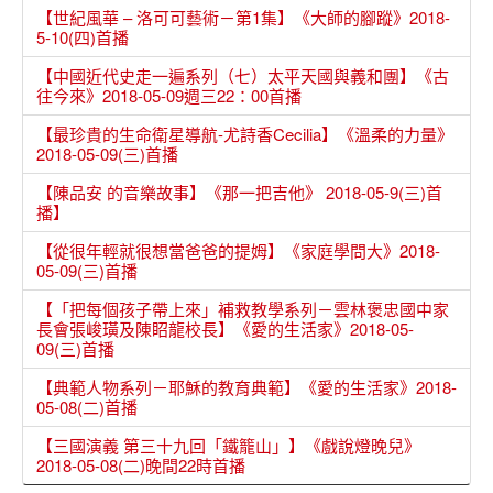
【世紀風華 – 洛可可藝術－第1集】《大師的腳蹤》2018-
5-10(四)首播
【中國近代史走一遍系列（七）太平天國與義和團】《古
往今來》2018-05-09週三22：00首播
【最珍貴的生命衛星導航-尤詩香Cecilia】《溫柔的力量》
2018-05-09(三)首播
【陳品安 的音樂故事】《那一把吉他》 2018-05-9(三)首
播】
【從很年輕就很想當爸爸的提姆】《家庭學問大》2018-
05-09(三)首播
【「把每個孩子帶上來」補救教學系列－雲林褒忠國中家
長會張峻璜及陳眧龍校長】《愛的生活家》2018-05-
09(三)首播
【典範人物系列－耶穌的教育典範】《愛的生活家》2018-
05-08(二)首播
【三國演義 第三十九回「鐵籠山」】《戲說燈晚兒》
2018-05-08(二)晚間22時首播